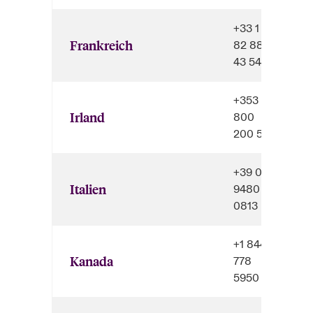
+33 1
Frankreich
82 88
43 54
+353 1
Irland
800
200 512
+39 06
Italien
9480
0813
+1 844
Kanada
778
5950