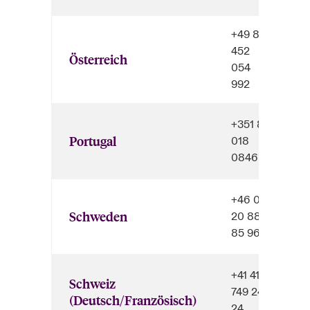
+49 89
452
Österreich
054
992
+351 80
Portugal
018
0846
+46 0
Schweden
20 88
85 96
+41 41
Schweiz
749 24
(Deutsch/Französisch)
24