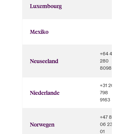
Luxembourg
Mexiko
+64 4
Neuseeland
280
8098
+31 20
Niederlande
798
9163
+47 80
Norwegen
06 23
01