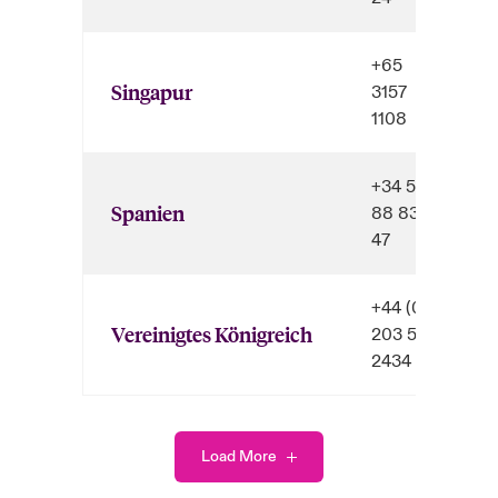
+65
Singapur
3157
1108
+34 518
Spanien
88 83
47
+44 (0)
Vereinigtes Königreich
203 514
2434
Load More