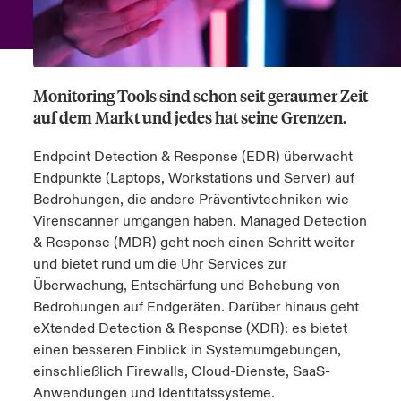
anada (French)
anada (French)
anada (French)
anada (French)
anada (French)
anada (French)
anada (French)
anada (French)
anada (French)
anada (French)
anada (French)
Deutschland
ley Group
light: Umwelt- und Klimarisiken 2025
urope
urope
urope
urope
urope
urope
urope
urope
urope
urope
urope
Kontakt
Monitoring Tools sind schon seit geraumer Zeit
 Spectrum Cyber
rance
rance
rance
rance
rance
rance
rance
rance
rance
rance
rance
auf dem Markt und jedes hat seine Grenzen.
Anmeldung
r Services Snapshot
pain
pain
pain
pain
pain
pain
pain
pain
pain
pain
pain
Endpoint Detection & Response (EDR) überwacht
Endpunkte (Laptops, Workstations und Server) auf
Schäden
atin America
atin America
atin America
atin America
atin America
atin America
atin America
atin America
atin America
atin America
atin America
Bedrohungen, die andere Präventivtechniken wie
Virenscanner umgangen haben. Managed Detection
Investor Relations
& Response (MDR) geht noch einen Schritt weiter
und bietet rund um die Uhr Services zur
Überwachung, Entschärfung und Behebung von
Bedrohungen auf Endgeräten. Darüber hinaus geht
eXtended Detection & Response (XDR): es bietet
einen besseren Einblick in Systemumgebungen,
einschließlich Firewalls, Cloud-Dienste, SaaS-
Anwendungen und Identitätssysteme.