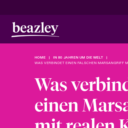
In 80 Jahren um die Risikowelt
HOME
IN 80 JAHREN UM DIE WELT
Klimarisike
WAS VERBINDET EINEN FALSCHEN MARSANGRIFF M
Was verbin
einen Marsa
mit realen 