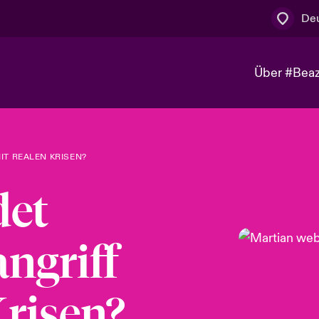
De
Über #Bea
n
Tech- und Cyber-Risiken
IT REALEN KRISEN?
det
ngriff
Krisen?