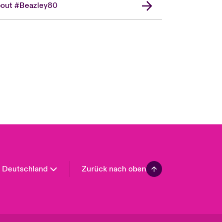
out #Beazley80
London Market
United Kingdom
USA
Asia Pacific
Canada (English)
Canada (French)
Europe
France
Spain
Latin America
Deutschland
Zurück nach oben