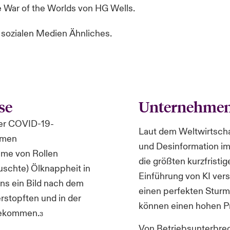
e War of the Worlds von HG Wells.
e sozialen Medien Ähnliches.
se
Unternehmen 
er COVID-19-
Laut dem Weltwirtscha
hmen
und Desinformation im
me von Rollen
die größten kurzfristi
uschte) Ölknappheit in
Einführung von KI ver
uns ein Bild nach dem
einen perfekten Sturm
rstopften und in der
können einen hohen Pr
 bekommen.
3
Von Betriebsunterbre