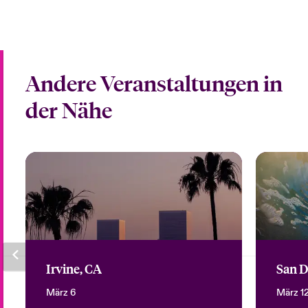
Andere Veranstaltungen in
der Nähe
Irvine, CA
San D
März 6
März 1