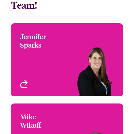
Team!
Jennifer
Jennifer Sparks
Sparks
+1 (972) 419 8012
Head of Partner
Email Jennifer
Engagement - South &
West
Houston, TX
Profil anzeigen
Mike
Mike Wikoff
Wikoff
+1 (303) 927 1553
Partner Engagement