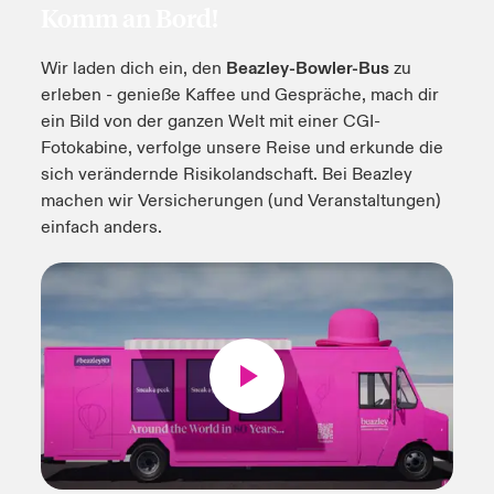
Komm an Bord!
anada (French)
anada (French)
anada (French)
anada (French)
anada (French)
anada (French)
anada (French)
anada (French)
anada (French)
anada (French)
anada (French)
Produkte
Wir laden dich ein, den
Beazley-Bowler-Bus
zu
urope
urope
urope
urope
urope
urope
urope
urope
urope
urope
urope
erleben - genieße Kaffee und Gespräche, mach dir
ein Bild von der ganzen Welt mit einer CGI-
rance
rance
rance
rance
rance
rance
rance
rance
rance
rance
rance
Fotokabine, verfolge unsere Reise und erkunde die
sich verändernde Risikolandschaft. Bei Beazley
pain
pain
pain
pain
pain
pain
pain
pain
pain
pain
pain
machen wir Versicherungen (und Veranstaltungen)
einfach anders.
atin America
atin America
atin America
atin America
atin America
atin America
atin America
atin America
atin America
atin America
atin America