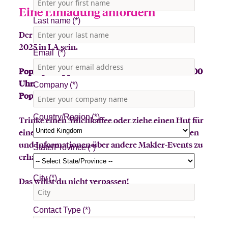
Eine Einladung anfordern
Der Beazley Bowler Bus wird am 4. und 5. März
2025 in LA sein.
Pop-up-Stopp eins: 8:00 - 11:00 Uhr & 13:00 - 17:00
Uhr.
Pop-up-Halt zwei: 16:00 - 18:00 Uhr.
Trinke einen Milchkaffee oder ziehe einen Hut für
einen Preis! Melde dich an, um dich anzumelden
und Informationen über andere Makler-Events zu
erhalten.
Das willst du nicht verpassen!