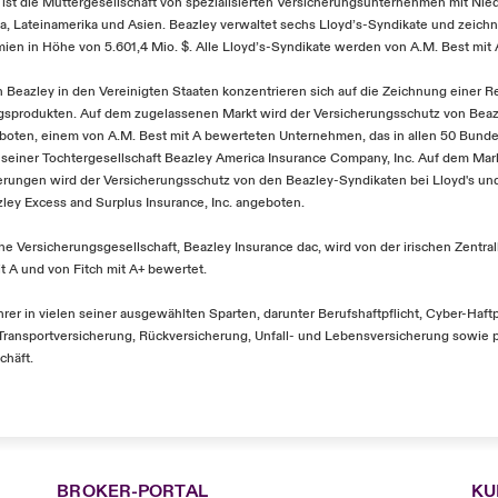
, ist die Muttergesellschaft von spezialisierten Versicherungsunternehmen mit Nie
a, Lateinamerika und Asien. Beazley verwaltet sechs Lloyd’s-Syndikate und zeich
ien in Höhe von 5.601,4 Mio. $. Alle Lloyd’s-Syndikate werden von A.M. Best mit 
 Beazley in den Vereinigten Staaten konzentrieren sich auf die Zeichnung einer R
gsprodukten. Auf dem zugelassenen Markt wird der Versicherungsschutz von Beaz
boten, einem von A.M. Best mit A bewerteten Unternehmen, das in allen 50 Bund
 seiner Tochtergesellschaft Beazley America Insurance Company, Inc. Auf dem Mark
rungen wird der Versicherungsschutz von den Beazley-Syndikaten bei Lloyd's und
ley Excess and Surplus Insurance, Inc. angeboten.
e Versicherungsgesellschaft, Beazley Insurance dac, wird von der irischen Zentral
it A und von Fitch mit A+ bewertet.
hrer in vielen seiner ausgewählten Sparten, darunter Berufshaftpflicht, Cyber-Haftp
Transportversicherung, Rückversicherung, Unfall- und Lebensversicherung sowie p
chäft.
BROKER-PORTAL
KU