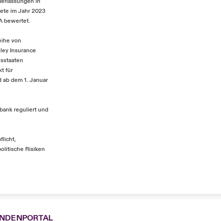
derlassungen in
nete im Jahr 2023
A bewertet.
eihe von
ley Insurance
esstaaten
t für
 ab dem 1. Januar
bank reguliert und
flicht,
olitische Risiken
NDENPORTAL