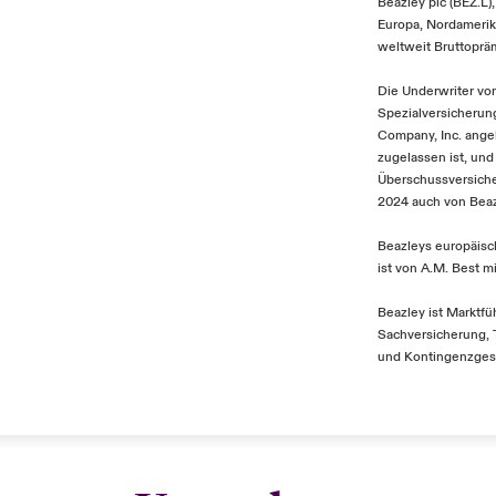
Beazley plc (BEZ.L)
Europa, Nordamerik
weltweit Bruttopräm
Die Underwriter von
Spezialversicherun
Company, Inc. ange
zugelassen ist, und
Überschussversiche
2024 auch von Beaz
Beazleys europäisch
ist von A.M. Best m
Beazley ist Marktfü
Sachversicherung, 
und Kontingenzges