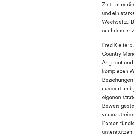
Zeit hat er 
und ein star
Wechsel zu B
nachdem er v
Fred Kleiterp
Country Mana
Angebot und 
komplexen We
Beziehungen 
ausbaut und g
eigenen stra
Beweis gestel
voranzutreibe
Person für d
unterstützen.