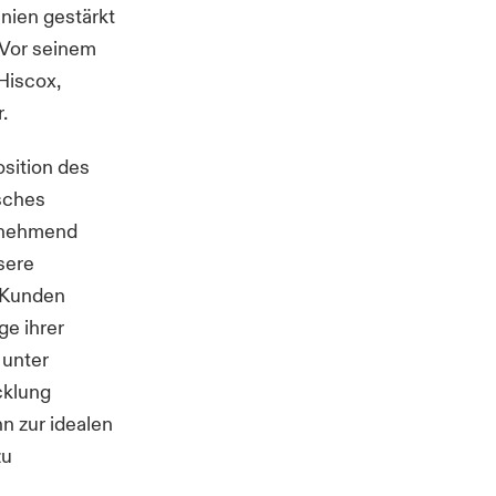
nien gestärkt
 Vor seinem
Hiscox,
.
osition des
sches
zunehmend
sere
 Kunden
ge ihrer
 unter
cklung
n zur idealen
zu