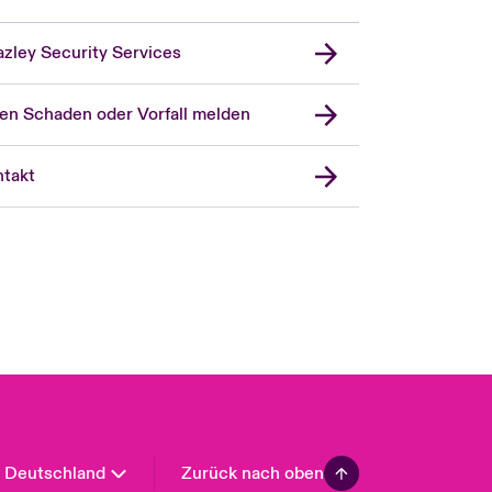
zley Security Services
en Schaden oder Vorfall melden
London Market
United Kingdom
takt
USA
Asia Pacific
Canada (English)
Canada (French)
Europe
France
Spain
Latin America
Deutschland
Zurück nach oben