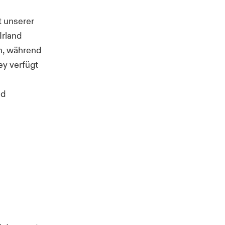
t unserer
Irland
en, während
ey verfügt
nd