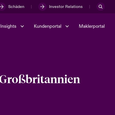
Schäden
Investor Relations
Insights
Kundenportal
Maklerportal
Kultur und Werte
t
Veranstaltungen
 Großbritannien
Full Spectrum Cyber