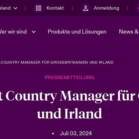
hland
Kontakt
Anmeldung
er wir sind
Produkte und Lösungen
News & 
 COUNTRY MANAGER FÜR GROSSBRITANNIEN UND IRLAND
anagement
Sustainability
Spotlight: Geopolitische und
Einen Cybervorfall melden
ch-Risiken 2026:
wirtschatfliche Ungewisshei
Überblick
PRESSEMITTEILUNG
2025
sammenarbeiten
Beazley Group
t Country Manager für
Tech Transformation &
Spotlight: Umwelt- und
ken 2025
Klimarisiken 2025
und Irland
ices Snapshot
•
Juli 03, 2024