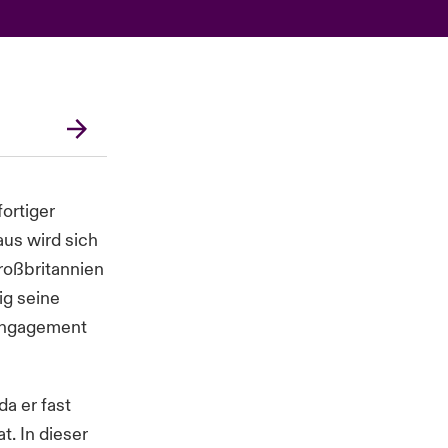
ortiger
us wird sich
roßbritannien
ig seine
 Engagement
da er fast
t. In dieser