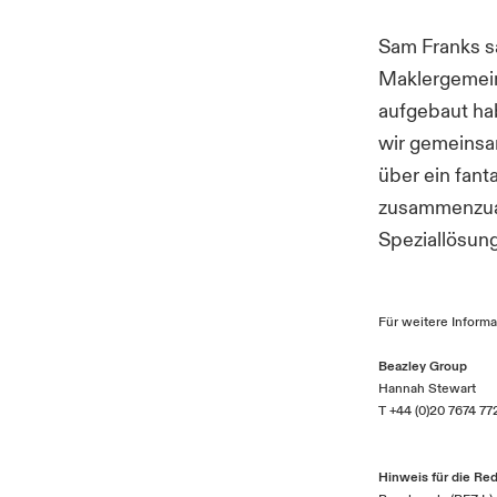
Sam Franks sa
Maklergemeins
aufgebaut hab
wir gemeinsa
über ein fant
zusammenzuar
Speziallösun
Für weitere Informa
Beazley Group
Hannah Stewart
T +44 (0)20 7674 77
Hinweis für die Red