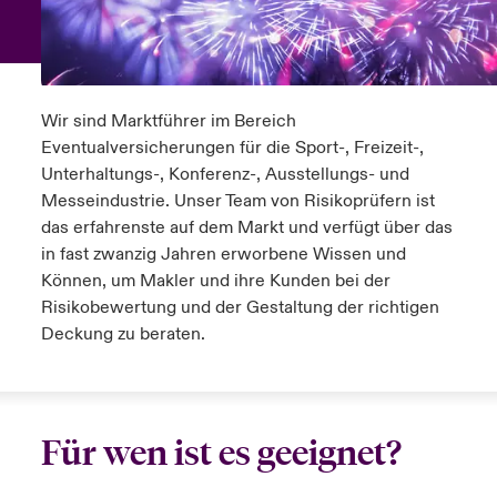
anada (French)
anada (French)
anada (French)
anada (French)
anada (French)
anada (French)
anada (French)
anada (French)
anada (French)
anada (French)
anada (French)
Deutschland
ley Group
light: Umwelt- und Klimarisiken 2025
urope
urope
urope
urope
urope
urope
urope
urope
urope
urope
urope
Kontakt
Wir sind Marktführer im Bereich
 Spectrum Cyber
rance
rance
rance
rance
rance
rance
rance
rance
rance
rance
rance
Eventualversicherungen für die Sport-, Freizeit-,
Anmeldung
Unterhaltungs-, Konferenz-, Ausstellungs- und
r Services Snapshot
pain
pain
pain
pain
pain
pain
pain
pain
pain
pain
pain
Messeindustrie. Unser Team von Risikoprüfern ist
das erfahrenste auf dem Markt und verfügt über das
Schäden
atin America
atin America
atin America
atin America
atin America
atin America
atin America
atin America
atin America
atin America
atin America
in fast zwanzig Jahren erworbene Wissen und
Können, um Makler und ihre Kunden bei der
Investor Relations
Risikobewertung und der Gestaltung der richtigen
Deckung zu beraten.
Für wen ist es geeignet?