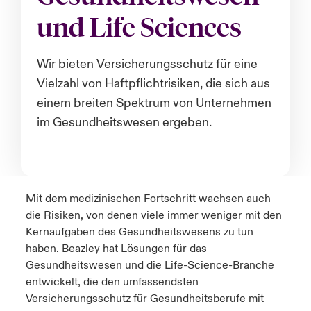
und Life Sciences
anada (French)
anada (French)
anada (French)
anada (French)
anada (French)
anada (French)
anada (French)
anada (French)
anada (French)
anada (French)
anada (French)
Deutschland
ley Group
light: Umwelt- und Klimarisiken 2025
urope
urope
urope
urope
urope
urope
urope
urope
urope
urope
urope
Wir bieten Versicherungsschutz für eine
Kontakt
 Spectrum Cyber
Vielzahl von Haftpflichtrisiken, die sich aus
rance
rance
rance
rance
rance
rance
rance
rance
rance
rance
rance
einem breiten Spektrum von Unternehmen
Anmeldung
r Services Snapshot
pain
pain
pain
pain
pain
pain
pain
pain
pain
pain
pain
im Gesundheitswesen ergeben.
Schäden
atin America
atin America
atin America
atin America
atin America
atin America
atin America
atin America
atin America
atin America
atin America
Investor Relations
Mit dem medizinischen Fortschritt wachsen auch
die Risiken, von denen viele immer weniger mit den
Kernaufgaben des Gesundheitswesens zu tun
haben.
Beazley
hat Lösungen für das
Gesundheitswesen und die Life-Science-Branche
entwickelt, die den umfassendsten
Versicherungsschutz für Gesundheitsberufe mit