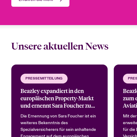
Unsere
aktuellen
News
PRESSEMITTEILUNG
PRE
Beazley expandiert in den
Beazl
europäischen Property-Markt
zum e
und ernennt Sara Foucher zum
Avia
Head of Commercial Property
Die Ernennung von Sara Foucher ist ein
Mit der
Europe
weiteres Bekenntnis des
erweite
Spezialversicherers für sein anhaltende
für di
Engagement auf dem europäischen
Versich