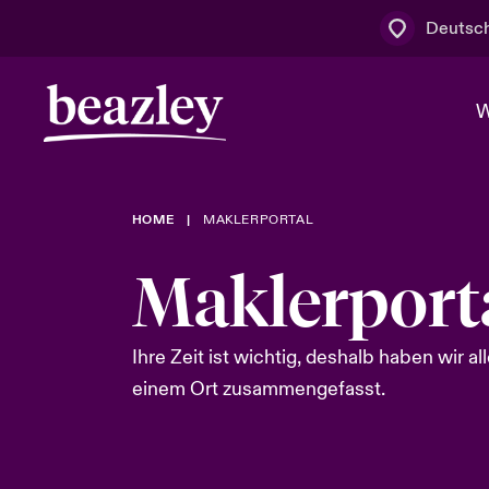
Deutsc
W
HOME
MAKLERPORTAL
Board & M
Cyber
Cyber- & Te
Regionaler 
Maklerport
Mit uns zu
Wer wir sind
News & Events
Kundenportal
Spotlight: 
Ihre Zeit ist wichtig, deshalb haben wir al
Cyber-Risi
einem Ort zusammengefasst.
Cyber Serv