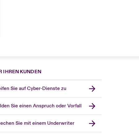
R IHREN KUNDEN
London Market
ifen Sie auf Cyber-Dienste zu
United Kingdom
USA
den Sie einen Anspruch oder Vorfall
Asia Pacific
Canada (English)
echen Sie mit einem Underwriter
Canada (French)
Europe