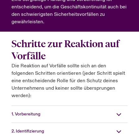
entscheidend, um die Geschäftskontinuität auch bei
anada (French)
anada (French)
anada (French)
anada (French)
anada (French)
anada (French)
anada (French)
anada (French)
anada (French)
anada (French)
anada (French)
Deutschland
den schwierigsten Sicherheitsvorfällen zu
ley Group
light: Umwelt- und Klimarisiken 2025
gewährleisten.
urope
urope
urope
urope
urope
urope
urope
urope
urope
urope
urope
Kontakt
 Spectrum Cyber
rance
rance
rance
rance
rance
rance
rance
rance
rance
rance
rance
Schritte zur Reaktion auf
Anmeldung
r Services Snapshot
pain
pain
pain
pain
pain
pain
pain
pain
pain
pain
pain
Vorfälle
Schäden
Die Reaktion auf Vorfälle sollte sich an den
atin America
atin America
atin America
atin America
atin America
atin America
atin America
atin America
atin America
atin America
atin America
folgenden Schritten orientieren (jeder Schritt spielt
Investor Relations
eine entscheidende Rolle für den Schutz deines
Unternehmens und keiner sollte übersprungen
werden):
1. Vorbereitung
2. Identifizierung