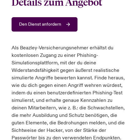
Details zum Angebot
anada (French)
anada (French)
anada (French)
anada (French)
anada (French)
anada (French)
anada (French)
anada (French)
anada (French)
anada (French)
anada (French)
Deutschland
ley Group
light: Umwelt- und Klimarisiken 2025
Den Dienst anfordern
urope
urope
urope
urope
urope
urope
urope
urope
urope
urope
urope
Kontakt
 Spectrum Cyber
rance
rance
rance
rance
rance
rance
rance
rance
rance
rance
rance
Als Beazley-Versicherungsnehmer erhältst du
Anmeldung
r Services Snapshot
pain
pain
pain
pain
pain
pain
pain
pain
pain
pain
pain
kostenlosen Zugang zu einer Phishing-
Simulationsplattform, mit der du deine
Schäden
atin America
atin America
atin America
atin America
atin America
atin America
atin America
atin America
atin America
atin America
atin America
Widerstandsfähigkeit gegen äußerst realistische
simulierte Angriffe bewerten kannst. Finde heraus,
Investor Relations
wie du dich gegen einen Angriff wehren würdest,
indem du einen benutzerdefinierten Phishing-Test
simulierst, und erhalte genaue Kennzahlen zu
deinen Mitarbeitern, wie z. B.: die Schwachstellen,
die mehr Ausbildung und Schutz benötigen, die
guten Elemente, die Bedrohungen melden, und die
Sichtweise der Hacker, von der Stärke der
Passwörter bis zu den verwendeten Endpunkten.