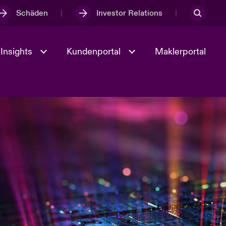
Schäden
Investor Relations
Insights
Kundenportal
Maklerportal
Kultur und Werte
t
Veranstaltungen
Full Spectrum Cyber