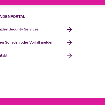
NDENPORTAL
zley Security Services
en Schaden oder Vorfall melden
London Market
United Kingdom
takt
USA
Asia Pacific
Canada (English)
Canada (French)
Europe
France
Spain