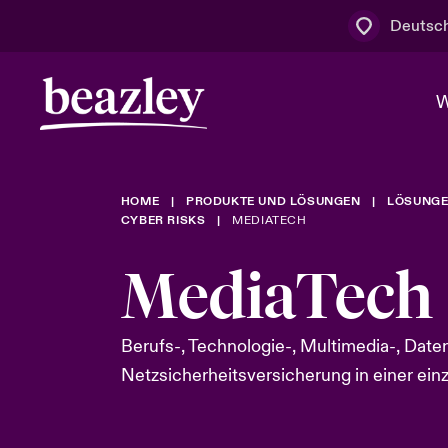
Deutsc
W
HOME
PRODUKTE UND LÖSUNGEN
LÖSUNGE
Board & M
Cyber
Cyber- & Te
CYBER RISKS
MEDIATECH
Regionaler 
Mit uns zu
MediaTech
Wer wir sind
News & Events
Kundenportal
Spotlight: 
Cyber-Risi
Berufs-, Technologie-, Multimedia-, Date
Netzsicherheitsversicherung in einer einz
Cyber Serv