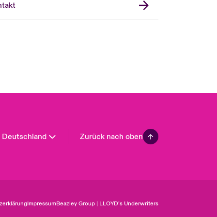
United Kingdom
takt
USA
Asia Pacific
Canada (English)
Canada (French)
Europe
France
Spain
Latin America
Deutschland
Zurück nach oben
zerklärung
Impressum
Beazley Group | LLOYD’s Underwriters