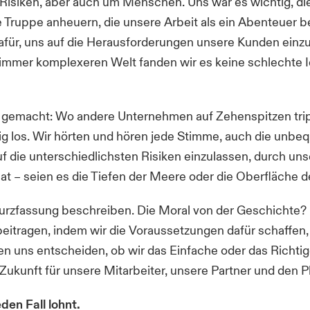
Risiken, aber auch um Menschen. Uns war es wichtig, d
e Truppe anheuern, die unsere Arbeit als ein Abenteuer b
für, uns auf die Herausforderungen unsere Kunden einzul
r immer komplexeren Welt fanden wir es keine schlechte 
s gemacht: Wo andere Unternehmen auf Zehenspitzen trip
htig los. Wir hörten und hören jede Stimme, auch die un
 auf die unterschiedlichsten Risiken einzulassen, durch u
hat – seien es die Tiefen der Meere oder die Oberfläche
Kurzfassung beschreiben. Die Moral von der Geschichte? 
beitragen, indem wir die Voraussetzungen dafür schaffen
n uns entscheiden, ob wir das Einfache oder das Richtig
e Zukunft für unsere Mitarbeiter, unsere Partner und den P
den Fall lohnt.