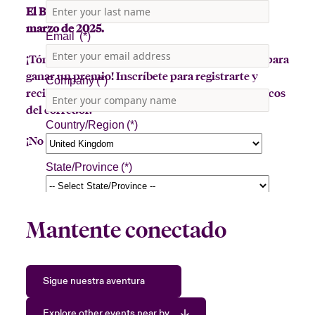
El Beazley Bowler Bus estará en La Jolla el 13 de
marzo de 2025.
¡Tómate un café con leche o lanza un sombrero para
ganar un premio! Inscríbete para registrarte y
recibir información sobre otros eventos específicos
del corredor.
¡No querrás perdértelo!
Mantente conectado
Sigue nuestra aventura
Explore other events near by