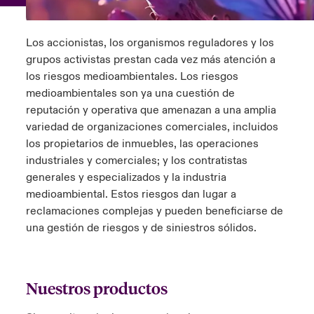
ortada Transformación tecnológica y ciberriesgo 2025
anada (French)
anada (French)
anada (French)
anada (French)
anada (French)
anada (French)
anada (French)
anada (French)
anada (French)
anada (French)
anada (French)
Spain
o Beazley
Los accionistas, los organismos reguladores y los
 & Resilience - Riesgos climáticos y medioambientales 2025
urope
urope
urope
urope
urope
urope
urope
urope
urope
urope
urope
grupos activistas prestan cada vez más atención a
Contacto
los riesgos medioambientales. Los riesgos
rance
rance
rance
rance
rance
rance
rance
rance
rance
rance
rance
 Spectrum Cyber
medioambientales son ya una cuestión de
Acceso
reputación y operativa que amenazan a una amplia
ermany
ermany
ermany
ermany
ermany
ermany
ermany
ermany
ermany
ermany
ermany
variedad de organizaciones comerciales, incluidos
r Services Snapshot
los propietarios de inmuebles, las operaciones
Siniestros
atin America
atin America
atin America
atin America
atin America
atin America
atin America
atin America
atin America
atin America
atin America
industriales y comerciales; y los contratistas
generales y especializados y la industria
Relaciones Con Inversores
medioambiental. Estos riesgos dan lugar a
reclamaciones complejas y pueden beneficiarse de
una gestión de riesgos y de siniestros sólidos.
Nuestros productos