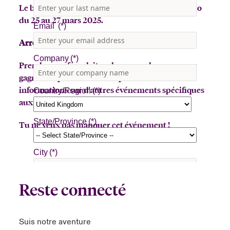
Le bus des quilles de Beazley sera à San Francisco
du 25 au 27 mars 2025.
Arrêt pop-up : Mercredi 26 mars, de 11 h à 15 h.
Prends un café au lait ou lance un chapeau pour
gagner un prix ! Inscris-toi pour recevoir des
informations sur d'autres événements spécifiques
aux courtiers.
Tu ne veux pas manquer cet événement !
Reste connecté
Suis notre aventure