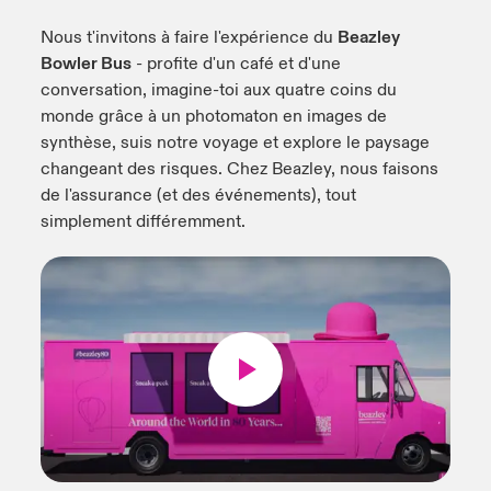
Nous t'invitons à faire l'expérience du
Beazley
anada (French)
anada (French)
anada (French)
anada (French)
anada (French)
anada (French)
anada (French)
anada (French)
anada (French)
anada (French)
anada (French)
Produits et solutions
Bowler Bus
- profite d'un café et d'une
conversation, imagine-toi aux quatre coins du
urope
urope
urope
urope
urope
urope
urope
urope
urope
urope
urope
monde grâce à un photomaton en images de
ermany
ermany
ermany
ermany
ermany
ermany
ermany
ermany
ermany
ermany
ermany
synthèse, suis notre voyage et explore le paysage
changeant des risques. Chez Beazley, nous faisons
pain
pain
pain
pain
pain
pain
pain
pain
pain
pain
pain
de l'assurance (et des événements), tout
simplement différemment.
atin America
atin America
atin America
atin America
atin America
atin America
atin America
atin America
atin America
atin America
atin America