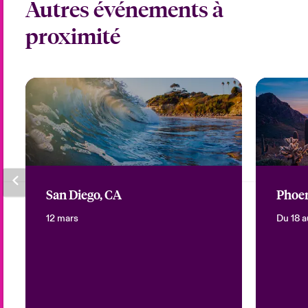
Autres événements à
proximité
San Diego, CA
Phoen
12 mars
Du 18 