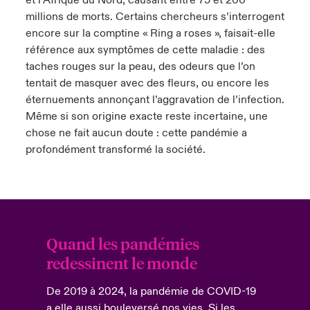
et l’Afrique du Nord, causant entre 75 et 200
millions de morts. Certains chercheurs s’interrogent
anada (French)
anada (French)
anada (French)
anada (French)
anada (French)
anada (French)
anada (French)
anada (French)
anada (French)
anada (French)
anada (French)
Produits et solutions
encore sur la comptine « Ring a roses », faisait-elle
référence aux symptômes de cette maladie : des
urope
urope
urope
urope
urope
urope
urope
urope
urope
urope
urope
taches rouges sur la peau, des odeurs que l’on
tentait de masquer avec des fleurs, ou encore les
ermany
ermany
ermany
ermany
ermany
ermany
ermany
ermany
ermany
ermany
ermany
éternuements annonçant l’aggravation de l’infection.
Même si son origine exacte reste incertaine, une
pain
pain
pain
pain
pain
pain
pain
pain
pain
pain
pain
chose ne fait aucun doute : cette pandémie a
atin America
atin America
atin America
atin America
atin America
atin America
atin America
atin America
atin America
atin America
atin America
profondément transformé la société.
Quand les pandémies
redessinent le monde
De 2019 à 2024, la pandémie de COVID-19
a elle aussi bouleversé nos vies. Si les