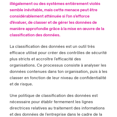
illégalement ou des systèmes entièrement violés
semble inévitable, mais cette menace peut être
anada (French)
anada (French)
anada (French)
anada (French)
anada (French)
anada (French)
anada (French)
anada (French)
anada (French)
anada (French)
anada (French)
France
pe Beazley
ère sur les risques environnementaux et climatiques 2025
considérablement atténuée si l'on s'efforce
urope
urope
urope
urope
urope
urope
urope
urope
urope
urope
urope
d'évaluer, de classer et de gérer les données de
Nous contacter
 Spectrum Cyber
manière approfondie grâce à la mise en œuvre de la
ermany
ermany
ermany
ermany
ermany
ermany
ermany
ermany
ermany
ermany
ermany
classification des données.
Connexion
ley nomme Michèle Horner au poste de Country Manage
pain
pain
pain
pain
pain
pain
pain
pain
pain
pain
pain
La classification des données est un outil très
ce
efficace utilisé pour créer des contrôles de sécurité
Indemnisation
atin America
atin America
atin America
atin America
atin America
atin America
atin America
atin America
atin America
atin America
atin America
plus stricts et accroître l'efficacité des
rdéfense : le mXDR, une solution de détection et réponse
organisations. Ce processus consiste à analyser les
Investor Relations
ncidents
données contenues dans ton organisation, puis à les
classer en fonction de leur niveau de confidentialité
ncidents Cybers qui auraient pu être évités
et de risque.
Une politique de classification des données est
nécessaire pour établir fermement les lignes
directrices relatives au traitement des informations
et des données de l'entreprise dans le cadre de la