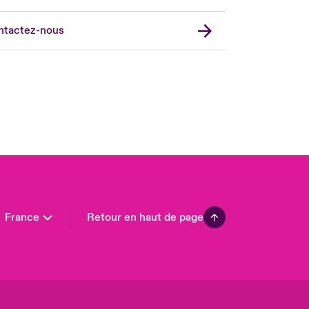
don Market
ted Kingdom
ntactez-nous
A
 Pacific
da (English)
ada (French)
ope
many
in
n America
France
Retour en haut de page