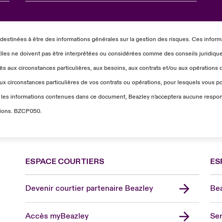
estinées à être des informations générales sur la gestion des risques. Ces infor
 Elles ne doivent pas être interprétées ou considérées comme des conseils juridiqu
s aux circonstances particulières, aux besoins, aux contrats et/ou aux opérations d
aux circonstances particulières de vos contrats ou opérations, pour lesquels vous po
 les informations contenues dans ce document, Beazley n'acceptera aucune respons
ations. BZCP050.
ESPACE COURTIERS
ES
Devenir courtier partenaire Beazley
Bea
Accès myBeazley
Ser