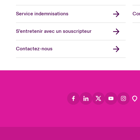
Lon
Uni
Service indemnisations
Co
US
Asia
S’entretenir avec un souscripteur
Cana
Can
Contactez-nous
Eur
Ger
Spa
Lati