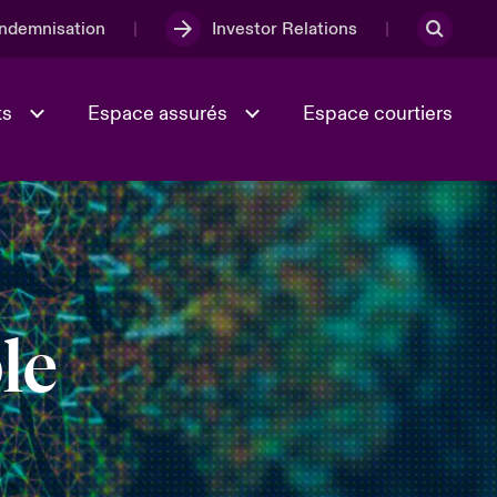
Indemnisation
Investor Relations
ts
Espace assurés
Espace courtiers
Lumière sur la transition
Culture et valeurs
énergétique 2026
le
iques
Full Spectrum Cyber
e
Les Incidents Cybers qui auraient
onse
pu être évités