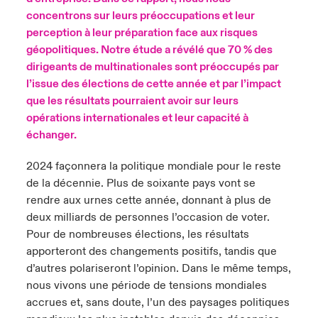
concentrons sur leurs préoccupations et leur
anada (French)
anada (French)
anada (French)
anada (French)
anada (French)
anada (French)
anada (French)
anada (French)
anada (French)
anada (French)
anada (French)
France
perception à leur préparation face aux risques
pe Beazley
ère sur les risques environnementaux et climatiques 2025
géopolitiques. Notre étude a révélé que 70 % des
urope
urope
urope
urope
urope
urope
urope
urope
urope
urope
urope
dirigeants de multinationales sont préoccupés par
Nous contacter
 Spectrum Cyber
l’issue des élections de cette année et par l’impact
ermany
ermany
ermany
ermany
ermany
ermany
ermany
ermany
ermany
ermany
ermany
que les résultats pourraient avoir sur leurs
Connexion
ley nomme Michèle Horner au poste de Country Manage
opérations internationales et leur capacité à
pain
pain
pain
pain
pain
pain
pain
pain
pain
pain
pain
ce
échanger.
Indemnisation
atin America
atin America
atin America
atin America
atin America
atin America
atin America
atin America
atin America
atin America
atin America
2024 façonnera la politique mondiale pour le reste
rdéfense : le mXDR, une solution de détection et réponse
Investor Relations
de la décennie. Plus de soixante pays vont se
ncidents
rendre aux urnes cette année, donnant à plus de
deux milliards de personnes l’occasion de voter.
ncidents Cybers qui auraient pu être évités
Pour de nombreuses élections, les résultats
apporteront des changements positifs, tandis que
d’autres polariseront l’opinion. Dans le même temps,
nous vivons une période de tensions mondiales
accrues et, sans doute, l’un des paysages politiques