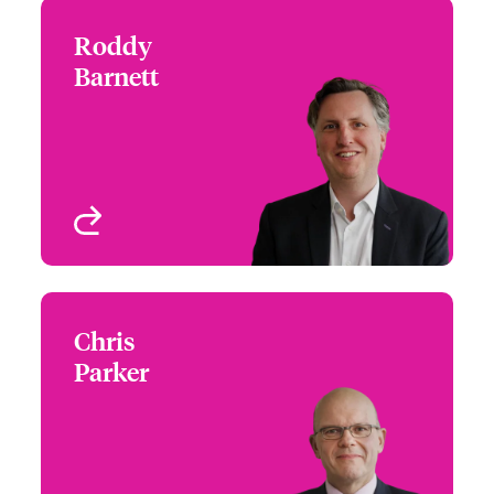
Roddy
Roddy Barnett
Barnett
+44 (0)20 7674 7525
Head of Political Risks &
Email Roddy
Trade Credit
London, UK
Voir le profil
Chris
Chris Parker
Parker
+44 (0)20 7674 7412
Head of Terrorism and
Email Chris
Deadly Weapons
Protection
London, UK