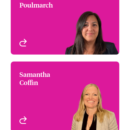
Poulmarch
+33 1 70 81 59 56
Souscriptrice
Email Sandra
Paris, France
Voir le profil
Samantha
Samantha Coffin
Coffin
+44 (0)20 7674 7117
Claims Focus Group
Email Samantha
Leader - International
Small Business and
Delegated
London, UK
Voir le profil