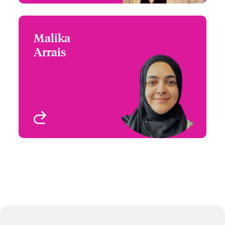
Malika
Malika Arrais
Arrais
+44 (1)21 393 3109
Digital Service Assistant
Email Malika
Birmingham, UK
Voir le profil