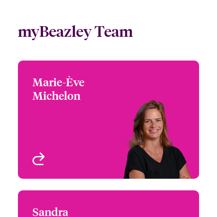
myBeazley Team
Marie-Ève
Marie-Ève Michelon
Michelon
+33 1 70 81 59 38
Head of European
Email Marie-Ève
Underwriting – Beazley
Digital
Paris, France
Voir le profil
Sandra
Sandra Poulmarch