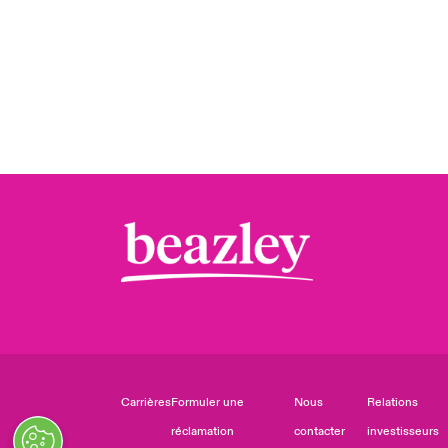
Carrières
Formuler une
Nous
Relations
réclamation
contacter
investisseurs