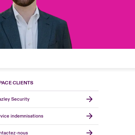
PACE CLIENTS
zley Security
vice indemnisations
don Market
ted Kingdom
ntactez-nous