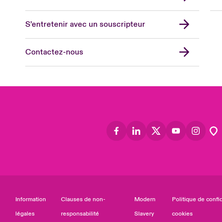
US
Asia
S’entretenir avec un souscripteur
Cana
Can
Contactez-nous
Eur
Ger
Spa
Lati
Information
Clauses de non-
Modern
Politique de confid
légales
responsabilité
Slavery
cookies