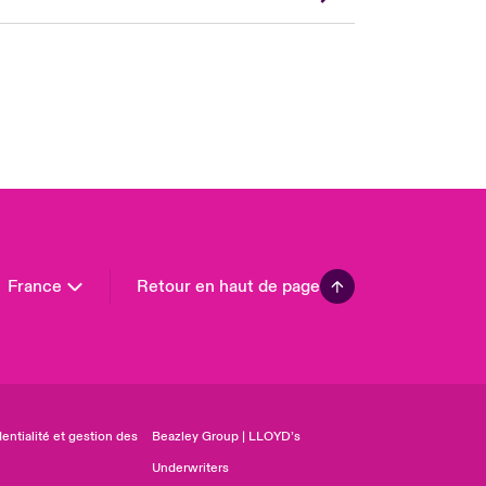
A
 Pacific
da (English)
ada (French)
ope
many
in
n America
France
Retour en haut de page
entialité et gestion des
Beazley Group | LLOYD’s
Underwriters