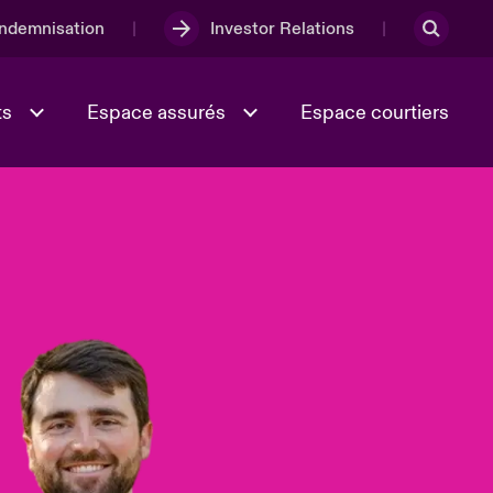
Indemnisation
Investor Relations
ts
Espace assurés
Espace courtiers
Lumière sur la transition
Culture et valeurs
énergétique 2026
iques
Full Spectrum Cyber
e
Les Incidents Cybers qui auraient
onse
pu être évités