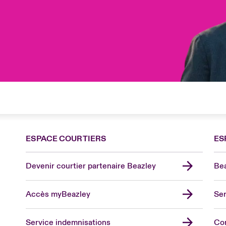
ESPACE COURTIERS
ES
Devenir courtier partenaire Beazley
Bea
Accès myBeazley
Ser
Lon
Uni
Service indemnisations
Co