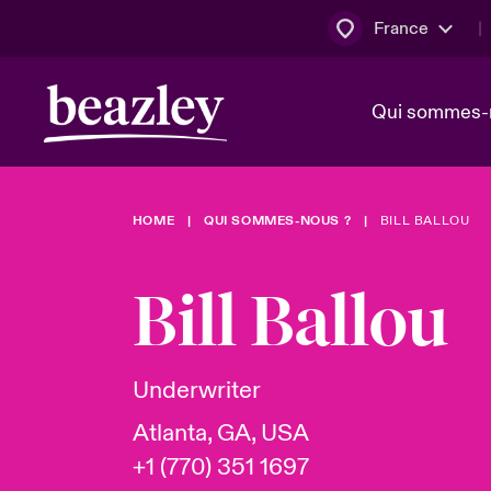
France
Qui sommes-
HOME
QUI SOMMES-NOUS ?
BILL BALLOU
Conseil d’ad
Client Cybe
Bowler bro
direction
Bill Ballou
Nous rejoin
Lumière sur
Qui sommes-nous ?
Dernières Actualités
Technologi
Espace assurés
Underwriter
Beazley no
Atlanta, GA, USA
au poste d
+1 (770) 351 1697
France