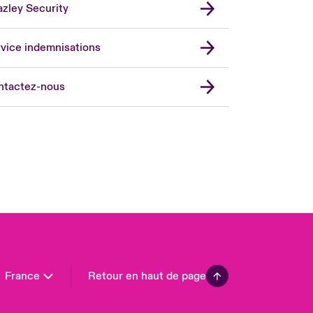
zley Security
vice indemnisations
don Market
ted Kingdom
ntactez-nous
A
 Pacific
da (English)
ada (French)
ope
many
in
n America
France
Retour en haut de page