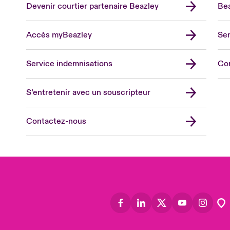
Devenir courtier partenaire Beazley
Bea
Accès myBeazley
Ser
Lon
Uni
Service indemnisations
Co
US
Asia
S’entretenir avec un souscripteur
Cana
Can
Contactez-nous
Eur
Ger
Spa
Lati