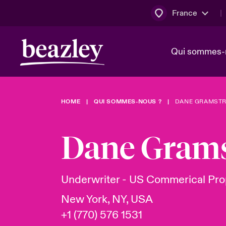
France
Qui sommes-
HOME
QUI SOMMES-NOUS ?
DANE GRAMST
Conseil d’ad
Client Cybe
Bowler bro
direction
Dane Gram
Nous rejoin
Lumière sur
Qui sommes-nous ?
Dernières Actualités
Technologi
Espace assurés
Underwriter - US Commerical Pro
Beazley no
New York, NY, USA
au poste d
+1 (770) 576 1531
France