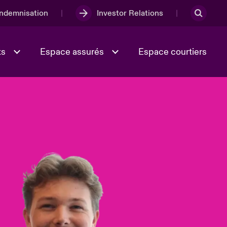
Indemnisation
Investor Relations
ts
Espace assurés
Espace courtiers
Lumière sur la transition
Culture et valeurs
énergétique 2026
iques
Full Spectrum Cyber
e
Les Incidents Cybers qui auraient
onse
pu être évités