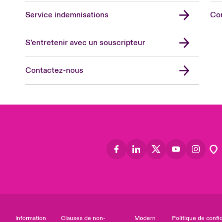
Uni
Service indemnisations
Co
US
Asia
S’entretenir avec un souscripteur
Cana
Can
Contactez-nous
Eur
Ger
Spa
Lati
Information
Clauses de non-
Modern
Politique de confid