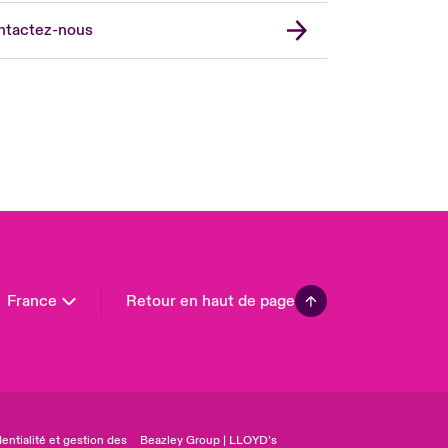
ted Kingdom
ntactez-nous
A
 Pacific
da (English)
ada (French)
ope
many
in
n America
France
Retour en haut de page
entialité et gestion des
Beazley Group | LLOYD’s