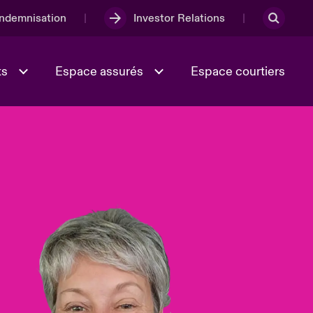
Indemnisation
Investor Relations
ts
Espace assurés
Espace courtiers
Lumière sur la transition
Culture et valeurs
énergétique 2026
iques
Full Spectrum Cyber
e
Les Incidents Cybers qui auraient
onse
pu être évités