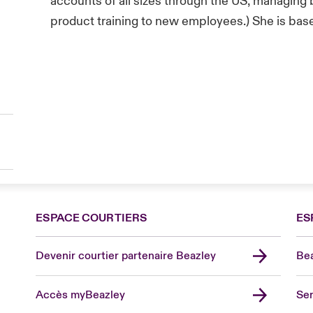
accounts of all sizes through the US, managing 
product training to new employees.) She is based
ESPACE COURTIERS
ES
Devenir courtier partenaire Beazley
Bea
Accès myBeazley
Ser
Lon