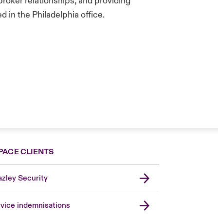
broker relationships, and providing
 in the Philadelphia office.
PACE CLIENTS
zley Security
vice indemnisations
don Market