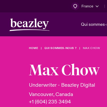
France
Qui sommes-
HOME
QUI SOMMES-NOUS ?
MAX CHOW
Conseil d’ad
Client Cybe
Bowler bro
direction
Max Chow
Nous rejoin
Lumière sur
Qui sommes-nous ?
Dernières Actualités
Technologi
Espace assurés
Underwriter - Beazley Digital
Beazley no
Vancouver, Canada
au poste d
+1 (604) 235 3494
France