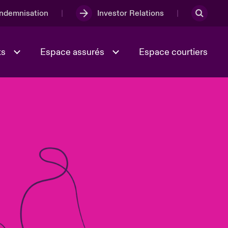
Indemnisation
Investor Relations
ts
Espace assurés
Espace courtiers
Lumière sur la transition
Culture et valeurs
énergétique 2026
iques
Full Spectrum Cyber
e
Les Incidents Cybers qui auraient
onse
pu être évités