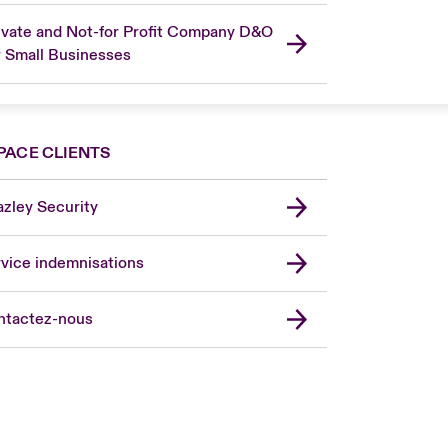
ivate and Not-for Profit Company D&O
r Small Businesses
PACE CLIENTS
zley Security
vice indemnisations
don Market
ted Kingdom
ntactez-nous
A
 Pacific
da (English)
ada (French)