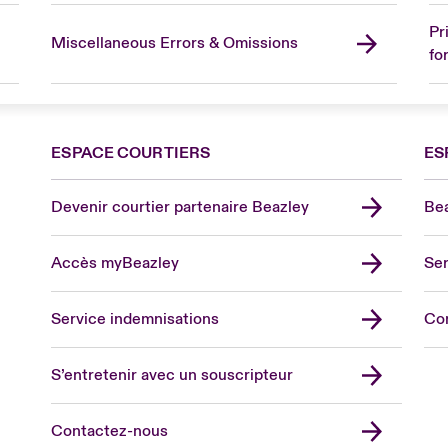
Pr
Miscellaneous Errors & Omissions
fo
ESPACE COURTIERS
ES
Devenir courtier partenaire Beazley
Bea
Accès myBeazley
Ser
Lon
Uni
Service indemnisations
Co
US
Asia
S’entretenir avec un souscripteur
Cana
Can
Contactez-nous