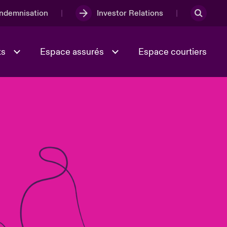
Indemnisation
Investor Relations
ts
Espace assurés
Espace courtiers
Lumière sur la transition
Culture et valeurs
énergétique 2026
iques
Full Spectrum Cyber
e
Les Incidents Cybers qui auraient
onse
pu être évités