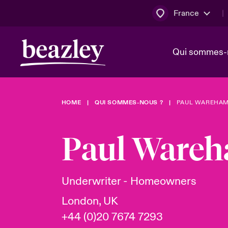
France
Qui sommes-
HOME
QUI SOMMES-NOUS ?
PAUL WAREHA
Conseil d’ad
Client Cybe
Bowler bro
direction
Paul Ware
Nous rejoin
Lumière sur
Qui sommes-nous ?
Dernières Actualités
Technologi
Espace assurés
Underwriter - Homeowners
Beazley no
London, UK
au poste d
+44 (0)20 7674 7293
France