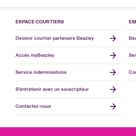
ESPACE COURTIERS
ES
Devenir courtier partenaire Beazley
Bea
Accès myBeazley
Ser
Lon
Uni
Service indemnisations
Co
US
Asia
S’entretenir avec un souscripteur
Cana
Can
Contactez-nous
Eur
Ger
Spa