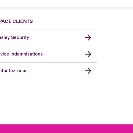
PACE CLIENTS
zley Security
vice indemnisations
don Market
ted Kingdom
ntactez-nous
A
 Pacific
da (English)
ada (French)
ope
many
in