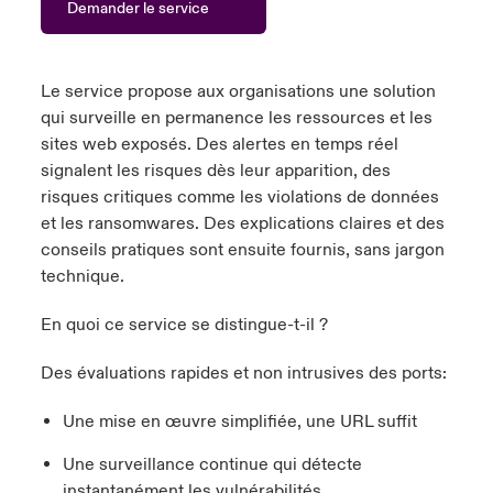
Demander le service
anada (French)
anada (French)
anada (French)
anada (French)
anada (French)
anada (French)
anada (French)
anada (French)
anada (French)
anada (French)
anada (French)
France
pe Beazley
ère sur les risques environnementaux et climatiques 2025
urope
urope
urope
urope
urope
urope
urope
urope
urope
urope
urope
Le service propose aux organisations une solution
Nous contacter
qui surveille en permanence les ressources et les
 Spectrum Cyber
ermany
ermany
ermany
ermany
ermany
ermany
ermany
ermany
ermany
ermany
ermany
sites web exposés. Des alertes en temps réel
Connexion
signalent les risques dès leur apparition, des
ley nomme Michèle Horner au poste de Country Manage
pain
pain
pain
pain
pain
pain
pain
pain
pain
pain
pain
risques critiques comme les violations de données
ce
et les ransomwares. Des explications claires et des
Indemnisation
atin America
atin America
atin America
atin America
atin America
atin America
atin America
atin America
atin America
atin America
atin America
conseils pratiques sont ensuite fournis, sans jargon
rdéfense : le mXDR, une solution de détection et réponse
technique.
Investor Relations
ncidents
En quoi ce service se distingue-t-il ?
ncidents Cybers qui auraient pu être évités
Des évaluations rapides et non intrusives des ports:
Une mise en œuvre simplifiée, une URL suffit
Une surveillance continue qui détecte
instantanément les vulnérabilités