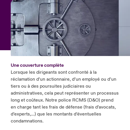
anada (French)
anada (French)
anada (French)
anada (French)
anada (French)
anada (French)
anada (French)
anada (French)
anada (French)
anada (French)
anada (French)
France
pe Beazley
ère sur les risques environnementaux et climatiques 2025
urope
urope
urope
urope
urope
urope
urope
urope
urope
urope
urope
Nous contacter
 Spectrum Cyber
ermany
ermany
ermany
ermany
ermany
ermany
ermany
ermany
ermany
ermany
ermany
Connexion
ley nomme Michèle Horner au poste de Country Manage
pain
pain
pain
pain
pain
pain
pain
pain
pain
pain
pain
ce
Indemnisation
atin America
atin America
atin America
atin America
atin America
atin America
atin America
atin America
atin America
atin America
atin America
Une couverture complète
rdéfense : le mXDR, une solution de détection et réponse
Lorsque les dirigeants sont confronté à la
Investor Relations
ncidents
réclamation d’un actionnaire, d’un employé ou d’un
tiers ou à des poursuites judiciaires ou
ncidents Cybers qui auraient pu être évités
administratives, cela peut représenter un processus
long et coûteux. Notre police RCMS (D&O) prend
en charge tant les frais de défense (frais d’avocats,
d’experts,…) que les montants d’éventuelles
condamnations.