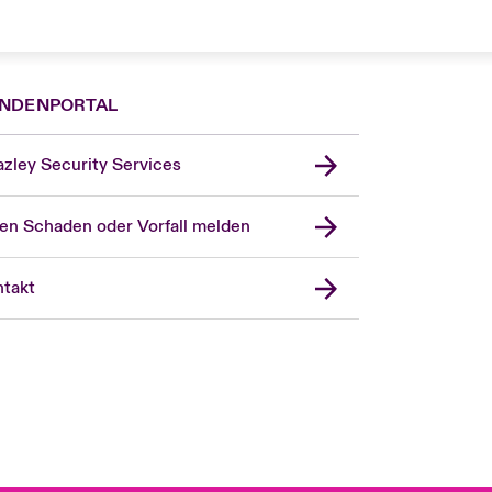
NDENPORTAL
zley Security Services
en Schaden oder Vorfall melden
London Market
United Kingdom
takt
USA
Asia Pacific
Canada (English)
Canada (French)
Europe
France