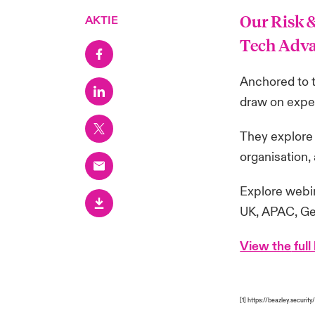
Our Risk &
AKTIE
Tech Adva
Anchored to 
draw on exper
They explore 
organisation
Explore webin
UK
,
APAC
,
Ge
View the
full
[1]
https://beazley.security