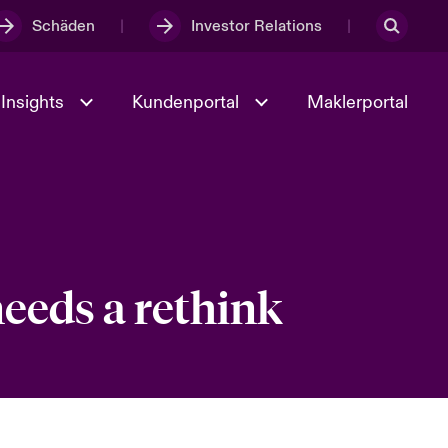
Schäden
Investor Relations
Insights
Kundenportal
Maklerportal
Kultur und Werte
t
Veranstaltungen
needs a rethink
Full Spectrum Cyber