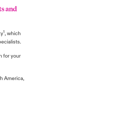
ts and
1
ty
, which
ecialists.
n for your
th America
,