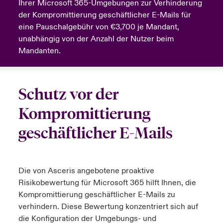
Ihrer Microsoft 365-Umgebungen zur Verhinderung
der Kompromittierung geschäftlicher E-Mails für
anada (French)
anada (French)
anada (French)
anada (French)
anada (French)
anada (French)
anada (French)
anada (French)
anada (French)
anada (French)
anada (French)
Deutschland
eine Pauschalgebühr von €3,700 je Mandant,
ley Group
light: Umwelt- und Klimarisiken 2025
unabhängig von der Anzahl der Nutzer beim
urope
urope
urope
urope
urope
urope
urope
urope
urope
urope
urope
Kontakt
Mandanten.
 Spectrum Cyber
rance
rance
rance
rance
rance
rance
rance
rance
rance
rance
rance
Anmeldung
r Services Snapshot
pain
pain
pain
pain
pain
pain
pain
pain
pain
pain
pain
Schutz vor der
Schäden
atin America
atin America
atin America
atin America
atin America
atin America
atin America
atin America
atin America
atin America
atin America
Kompromittierung
Investor Relations
geschäftlicher E-Mails
Die von
Asceris
angebotene proaktive
Risikobewertung für Microsoft 365 hilft Ihnen, die
Kompromittierung geschäftlicher E-Mails zu
verhindern. Diese Bewertung konzentriert sich auf
die Konfiguration der Umgebungs- und