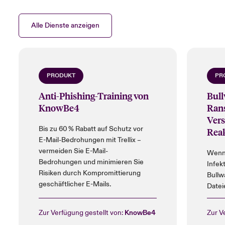
Alle Dienste anzeigen
PRODUKT
PR
Anti-Phishing-Training von
Bull
KnowBe4
Ran
Vers
Bis zu 60 % Rabatt auf Schutz vor
Rea
E-Mail-Bedrohungen mit Trellix –
vermeiden Sie E-Mail-
Wenn 
Bedrohungen und minimieren Sie
Infek
Risiken durch Kompromittierung
Bullw
geschäftlicher E-Mails.
Datei
Reakt
minim
Zur Verfügung gestellt von:
KnowBe4
Zur V
Rabat