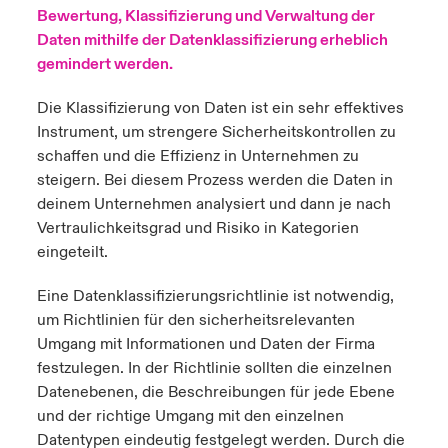
Bewertung, Klassifizierung und Verwaltung der
anada (French)
anada (French)
anada (French)
anada (French)
anada (French)
anada (French)
anada (French)
anada (French)
anada (French)
anada (French)
anada (French)
Daten mithilfe der Datenklassifizierung erheblich
Deutschland
ley Group
light: Umwelt- und Klimarisiken 2025
gemindert werden.
urope
urope
urope
urope
urope
urope
urope
urope
urope
urope
urope
Kontakt
Die Klassifizierung von Daten ist ein sehr effektives
 Spectrum Cyber
rance
rance
rance
rance
rance
rance
rance
rance
rance
rance
rance
Instrument, um strengere Sicherheitskontrollen zu
Anmeldung
schaffen und die Effizienz in Unternehmen zu
r Services Snapshot
pain
pain
pain
pain
pain
pain
pain
pain
pain
pain
pain
steigern. Bei diesem Prozess werden die Daten in
deinem Unternehmen analysiert und dann je nach
Schäden
atin America
atin America
atin America
atin America
atin America
atin America
atin America
atin America
atin America
atin America
atin America
Vertraulichkeitsgrad und Risiko in Kategorien
eingeteilt.
Investor Relations
Eine Datenklassifizierungsrichtlinie ist notwendig,
um Richtlinien für den sicherheitsrelevanten
Umgang mit Informationen und Daten der Firma
festzulegen. In der Richtlinie sollten die einzelnen
Datenebenen, die Beschreibungen für jede Ebene
und der richtige Umgang mit den einzelnen
Datentypen eindeutig festgelegt werden. Durch die