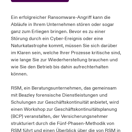
anada (French)
anada (French)
anada (French)
anada (French)
anada (French)
anada (French)
anada (French)
anada (French)
anada (French)
anada (French)
anada (French)
Deutschland
ley Group
light: Umwelt- und Klimarisiken 2025
Ein erfolgreicher Ransomware-Angriff kann die
urope
urope
urope
urope
urope
urope
urope
urope
urope
urope
urope
Abläufe in Ihrem Unternehmen stören oder sogar
Kontakt
ganz zum Erliegen bringen. Bevor es zu einer
 Spectrum Cyber
rance
rance
rance
rance
rance
rance
rance
rance
rance
rance
rance
Störung durch ein Cyber-Ereignis oder eine
Anmeldung
Naturkatastrophe kommt, müssen Sie sich darüber
r Services Snapshot
pain
pain
pain
pain
pain
pain
pain
pain
pain
pain
pain
im Klaren sein, welche Ihrer Prozesse kritische sind,
wie lange Sie zur Wiederherstellung brauchen und
Schäden
atin America
atin America
atin America
atin America
atin America
atin America
atin America
atin America
atin America
atin America
atin America
wie Sie den Betrieb bis dahin aufrechterhalten
können.
Investor Relations
RSM, ein Beratungsunternehmen, das gemeinsam
mit
Beazley
forensische Dienstleistungen und
Schulungen zur Geschäftskontinuität anbietet, wird
einen Workshop zur Geschäftskontinuitätsplanung
(BCP) veranstalten, der Versicherungsnehmer
strukturiert durch die Fünf-Phasen-Methodik von
RSM führt und einen Überblick über die von RSM in