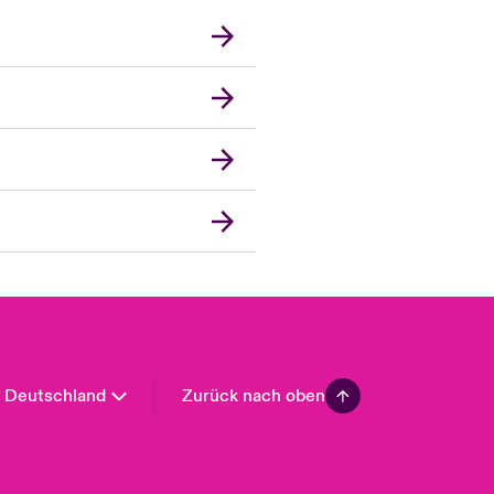
London Market
United Kingdom
USA
Asia Pacific
Canada (English)
Canada (French)
Europe
France
Spain
Latin America
Deutschland
Zurück nach oben