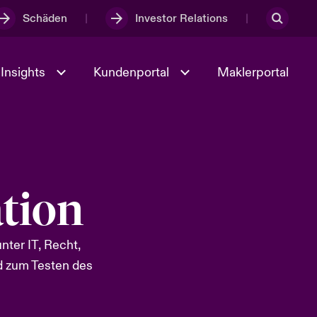
Schäden
Investor Relations
Insights
Kundenportal
Maklerportal
Kultur und Werte
t
Veranstaltungen
tion
Full Spectrum Cyber
ter IT, Recht,
nd zum Testen des