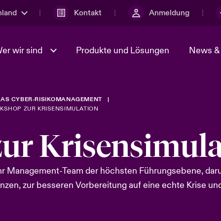
hland
Kontakt
Anmeldung
er wir sind
Produkte und Lösungen
News & 
DAS CYBER-RISIKOMANAGEMENT
anagement
Sustainability
Spotlight: Geopolitische und
Einen Cybervorfall melden
ch-Risiken 2026:
KSHOP ZUR KRISENSIMULATION
wirtschatfliche Ungewisshei
Überblick
2025
sammenarbeiten
Beazley Group
ur Krisensimula
Tech Transformation &
Spotlight: Umwelt- und
ken 2025
Klimarisiken 2025
Ihr Management-Team der höchsten Führungsebene, darun
nzen, zur besseren Vorbereitung auf eine echte Krise u
ices Snapshot