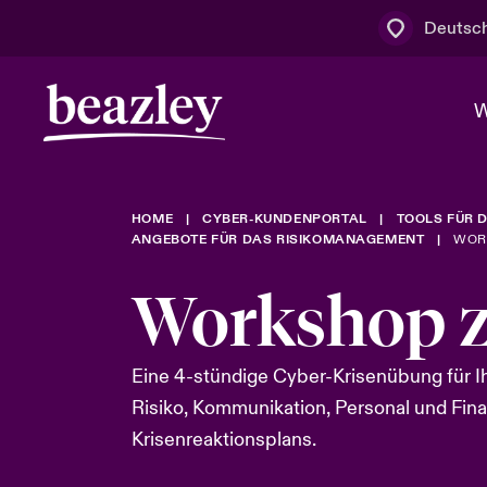
Deutsc
W
HOME
CYBER-KUNDENPORTAL
TOOLS FÜR 
Board & M
Cyber
Cyber- & Te
ANGEBOTE FÜR DAS RISIKOMANAGEMENT
WOR
Regionaler 
Mit uns zu
Workshop z
Wer wir sind
News & Events
Kundenportal
Spotlight: 
Cyber-Risi
Eine 4-stündige Cyber-Krisenübung für 
Risiko, Kommunikation, Personal und Fina
Cyber Serv
Krisenreaktionsplans.