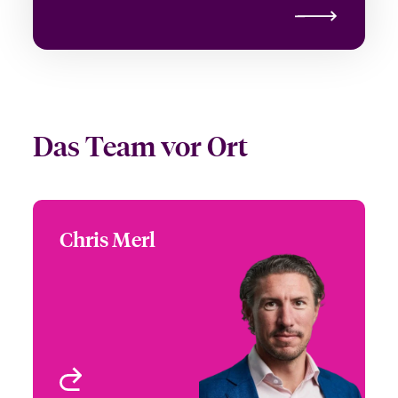
Das Team vor Ort
Chris Merl
Chris Merl
+49 (0)89 4520 54933
Country Manager –
Email Chris
Germany, Austria &
Switzerland (DACH) &
Head of Partner
München, Deutschland
Engagement - DACH
Profil anzeigen