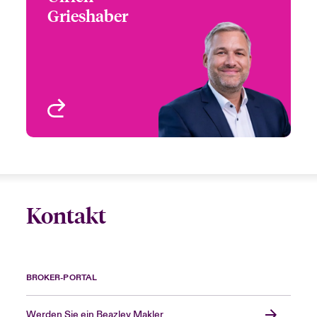
Grieshaber
+49 (0)89 4520 54919
Digital Underwriter
Email Ulrich
Germany & Austria
Bremen, Germany
Profil anzeigen
Kontakt
BROKER-PORTAL
Werden Sie ein Beazley Makler