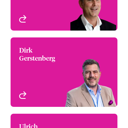
Profil anzeigen
Dirk
Dirk Gerstenberg
Gerstenberg
+49 894 5205 4916
Digital Underwriter
Email Dirk
Germany & Austria
Hamburg, Germany
Profil anzeigen
Ulrich
Ulrich Grieshaber