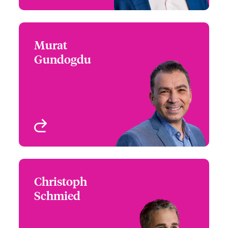
Murat
Murat Gundogdu
Gundogdu
+89 4520 54925
Digital Underwriter
Email Murat
Germany & Austria
München, Deutschland
Profil anzeigen
Christoph
Christoph Schmied
Schmied
+49 894 5205 4958
Product Specialist -
Email Christoph
Management Liability
München, Deutschland