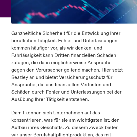
anada (French)
anada (French)
anada (French)
anada (French)
anada (French)
anada (French)
anada (French)
anada (French)
anada (French)
anada (French)
anada (French)
Deutschland
ley Group
light: Umwelt- und Klimarisiken 2025
urope
urope
urope
urope
urope
urope
urope
urope
urope
urope
urope
Kontakt
Ganzheitliche Sicherheit für die Entwicklung Ihrer
 Spectrum Cyber
rance
rance
rance
rance
rance
rance
rance
rance
rance
rance
rance
beruflichen Tätigkeit. Fehler und Unterlassungen
Anmeldung
kommen häufiger vor, als wir denken, und
r Services Snapshot
pain
pain
pain
pain
pain
pain
pain
pain
pain
pain
pain
Fahrlässigkeit kann Dritten finanziellen Schaden
zufügen, die dann möglicherweise Ansprüche
Schäden
atin America
atin America
atin America
atin America
atin America
atin America
atin America
atin America
atin America
atin America
atin America
gegen den Verursacher geltend machen. Hier setzt
Beazley an und bietet Versicherungsschutz für
Investor Relations
Ansprüche, die aus finanziellen Verlusten und
Schäden durch Fehler und Unterlassungen bei der
Ausübung Ihrer Tätigkeit entstehen.
Damit können sich Unternehmen auf das
konzentrieren, was für sie am wichtigsten ist: den
Aufbau ihres Geschäfts. Zu diesem Zweck bieten
wir unser Berufshaftpflichtprodukt an, das mit