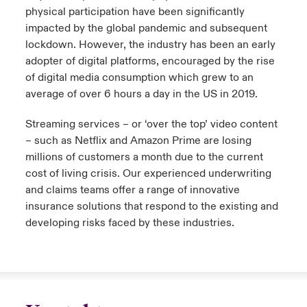
physical participation have been significantly
anada (French)
anada (French)
anada (French)
anada (French)
anada (French)
anada (French)
anada (French)
anada (French)
anada (French)
anada (French)
anada (French)
impacted by the global pandemic and subsequent
Deutschland
ley Group
light: Umwelt- und Klimarisiken 2025
lockdown. However, the industry has been an early
urope
urope
urope
urope
urope
urope
urope
urope
urope
urope
urope
adopter of digital platforms, encouraged by the rise
Kontakt
 Spectrum Cyber
of digital media consumption which grew to an
rance
rance
rance
rance
rance
rance
rance
rance
rance
rance
rance
average of over 6 hours a day in the US in 2019.
Anmeldung
r Services Snapshot
pain
pain
pain
pain
pain
pain
pain
pain
pain
pain
pain
Streaming services – or ‘over the top’ video content
– such as Netflix and Amazon Prime are losing
Schäden
atin America
atin America
atin America
atin America
atin America
atin America
atin America
atin America
atin America
atin America
atin America
millions of customers a month due to the current
cost of living crisis. Our experienced underwriting
Investor Relations
and claims teams offer a range of innovative
insurance solutions that respond to the existing and
developing risks faced by these industries.