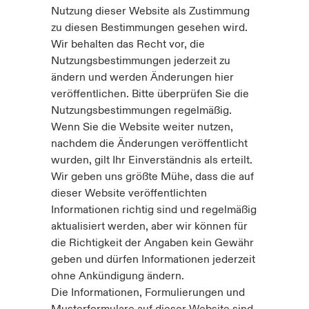
Nutzung dieser Website als Zustimmung
anada (French)
anada (French)
anada (French)
anada (French)
anada (French)
anada (French)
anada (French)
anada (French)
anada (French)
anada (French)
anada (French)
zu diesen Bestimmungen gesehen wird.
Deutschland
ley Group
light: Umwelt- und Klimarisiken 2025
Wir behalten das Recht vor, die
urope
urope
urope
urope
urope
urope
urope
urope
urope
urope
urope
Nutzungsbestimmungen jederzeit zu
Kontakt
 Spectrum Cyber
ändern und werden Änderungen hier
rance
rance
rance
rance
rance
rance
rance
rance
rance
rance
rance
veröffentlichen. Bitte überprüfen Sie die
Anmeldung
Nutzungsbestimmungen regelmäßig.
r Services Snapshot
pain
pain
pain
pain
pain
pain
pain
pain
pain
pain
pain
Wenn Sie die Website weiter nutzen,
Schäden
nachdem die Änderungen veröffentlicht
atin America
atin America
atin America
atin America
atin America
atin America
atin America
atin America
atin America
atin America
atin America
wurden, gilt Ihr Einverständnis als erteilt.
Wir geben uns größte Mühe, dass die auf
Investor Relations
dieser Website veröffentlichten
Informationen richtig sind und regelmäßig
aktualisiert werden, aber wir können für
die Richtigkeit der Angaben kein Gewähr
geben und dürfen Informationen jederzeit
ohne Ankündigung ändern.
Die Informationen, Formulierungen und