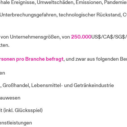
phale Ereignisse, Umweltschäden, Emissionen, Pandemi
Unterbrechungsgefahren, technologischer Rückstand, C
he von Unternehmensgrößen, von
250.000
US$/CA$/SG$
kten.
rsonen pro Branche befragt
, und zwar aus folgenden Be
en
, Großhandel, Lebensmittel- und Getränkeindustrie
Bauwesen
 (inkl. Glücksspiel)
ienstleistungen