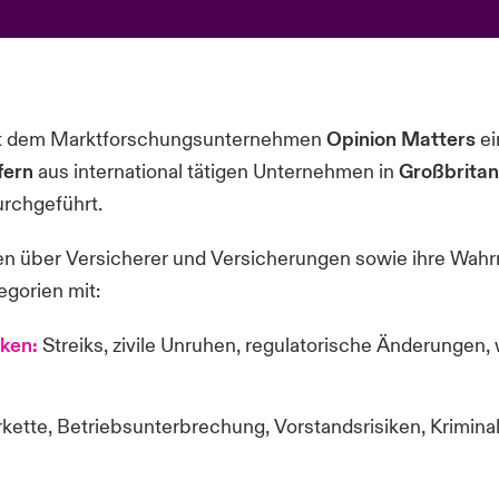
it dem Marktforschungsunternehmen
Opinion Matters
ei
fern
aus international tätigen Unternehmen in
Großbritan
rchgeführt.
hten über Versicherer und Versicherungen sowie ihre Wa
egorien mit:
iken:
Streiks, zivile Unruhen, regulatorische Änderungen, w
ferkette, Betriebsunterbrechung, Vorstandsrisiken, Krimin