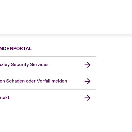
NDENPORTAL
zley Security Services
en Schaden oder Vorfall melden
London Market
United Kingdom
takt
USA
Asia Pacific
Canada (English)
Canada (French)