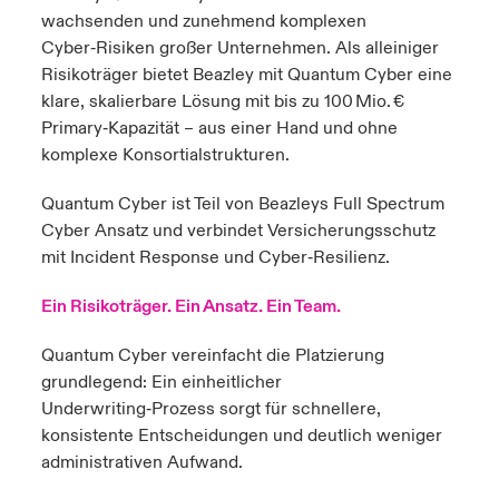
wachsenden und zunehmend komplexen
anada (French)
anada (French)
anada (French)
anada (French)
anada (French)
anada (French)
anada (French)
anada (French)
anada (French)
anada (French)
anada (French)
Cyber‑Risiken großer Unternehmen. Als alleiniger
Deutschland
ley Group
light: Umwelt- und Klimarisiken 2025
Risikoträger bietet Beazley mit Quantum Cyber eine
urope
urope
urope
urope
urope
urope
urope
urope
urope
urope
urope
klare, skalierbare Lösung mit bis zu 100 Mio. €
Kontakt
 Spectrum Cyber
Primary‑Kapazität – aus einer Hand und ohne
rance
rance
rance
rance
rance
rance
rance
rance
rance
rance
rance
komplexe Konsortialstrukturen.
Anmeldung
r Services Snapshot
pain
pain
pain
pain
pain
pain
pain
pain
pain
pain
pain
Quantum Cyber ist Teil von Beazleys Full Spectrum
Schäden
Cyber Ansatz und verbindet Versicherungsschutz
atin America
atin America
atin America
atin America
atin America
atin America
atin America
atin America
atin America
atin America
atin America
mit Incident Response und Cyber‑Resilienz.
Investor Relations
Ein Risikoträger. Ein Ansatz. Ein Team.
Quantum Cyber vereinfacht die Platzierung
grundlegend: Ein einheitlicher
Underwriting‑Prozess sorgt für schnellere,
konsistente Entscheidungen und deutlich weniger
administrativen Aufwand.