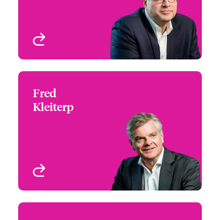
New York, NY, USA
Profil anzeigen
Fred
Fred Kleiterp
Kleiterp
European General
Manager
Switzerland
Profil anzeigen