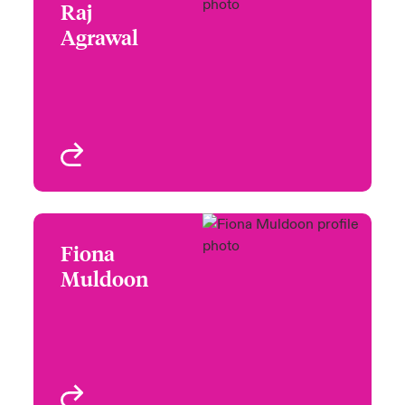
Raj
Raj Agrawal
Agrawal
Audit Committee,
Remuneration
Committee
Denver, CO, USA
Profil anzeigen
Fiona
Fiona Muldoon
Muldoon
Audit Committee, Risk
Committee (Chair)
Profil anzeigen