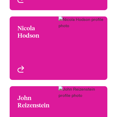
Nicola
Nicola Hodson
Hodson
Risk Committee,
Remuneration
Committee (Chair)
London, UK
Profil anzeigen
John
John Reizenstein
Reizenstein
Audit Committee (Chair),
Nomination Committee,