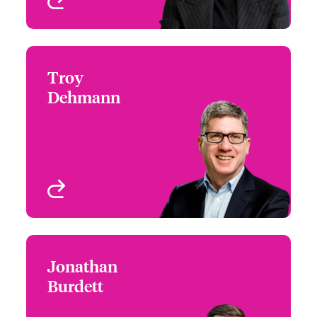
Profil anzeigen
Troy
Troy Dehmann
Dehmann
Chief Operations Officer
London, UK
Profil anzeigen
Jonathan
Jonathan Burdett
Burdett
Chief Risk Officer
London, UK