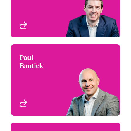
Profil anzeigen
Paul
Paul Bantick
Bantick
Chief Underwriting
Officer
London, UK
Profil anzeigen