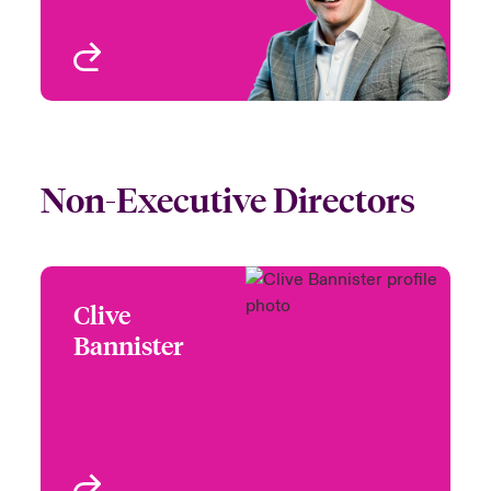
Profil anzeigen
Non-Executive Directors
Clive
Clive Bannister
Bannister
Chair, Nomination
Committee (Chair)
London, UK
Profil anzeigen