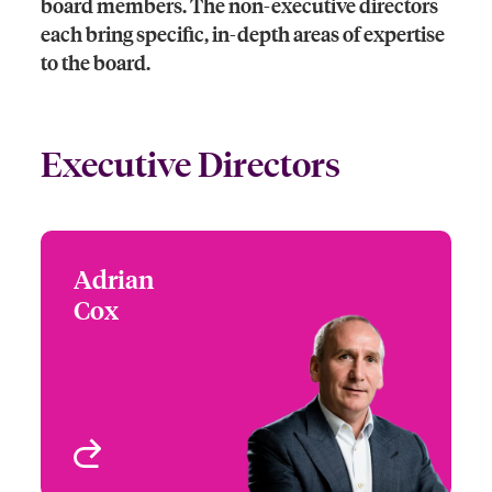
board members. The non-executive directors
each bring specific, in-depth areas of expertise
to the board.
Executive Directors
Adrian
Adrian Cox
Cox
Chief Executive Officer
London, UK
Profil anzeigen