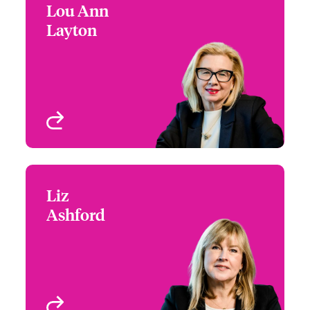
Lou Ann
Lou Ann Layton
Layton
Group Head of
Distribution and
Marketing
Atlanta, GA, USA
Profil anzeigen
Liz
Liz Ashford
Ashford
Chief People Officer &
Head of ESG
London, UK
Profil anzeigen