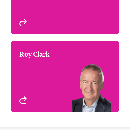
Denver, CO, USA
Profil anzeigen
Roy Clark
Roy Clark
Non-Executive Director
Profil anzeigen