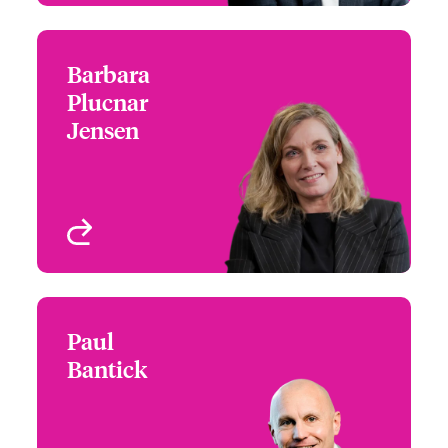
Barbara
Barbara Plucnar Jensen
Plucnar
Chief Financial Officer
Jensen
London, UK
Profil anzeigen
Paul
Paul Bantick
Bantick
Chief Underwriting
Officer
London, UK