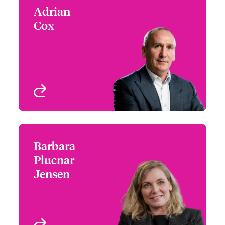
Adrian
Adrian Cox
Cox
Chief Executive Officer
London, UK
Profil anzeigen
Barbara
Barbara Plucnar Jensen
Plucnar
Chief Financial Officer
Jensen
London, UK