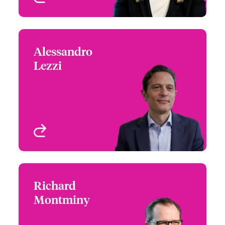
Alessandro
Alessandro Lezzi
Lezzi
Group Head of Cyber
Risks
London, UK
Profil anzeigen
Richard
Richard Montminy
Montminy
Group Head of Property
Risks