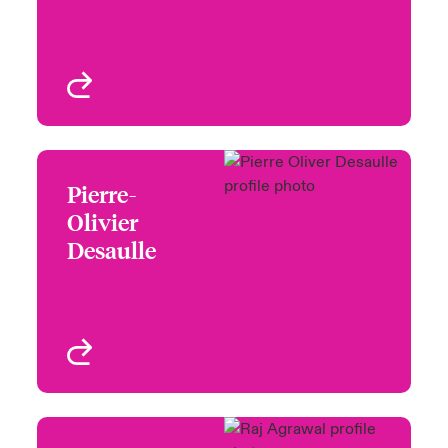
Risk Committee
London, UK
Profil anzeigen
Pierre-
Pierre-Olivier Desaulle
Olivier
Risk Committee,
Desaulle
Nomination Committee
Profil anzeigen