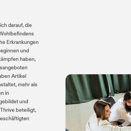
ch darauf, die
 Wohlbefindens
che Erkrankungen
lleginnen und
 kämpfen haben,
gsangeboten
aben Artikel
staltet, mehr als
n in
gebildet und
hrive beteiligt,
Beschäftigten