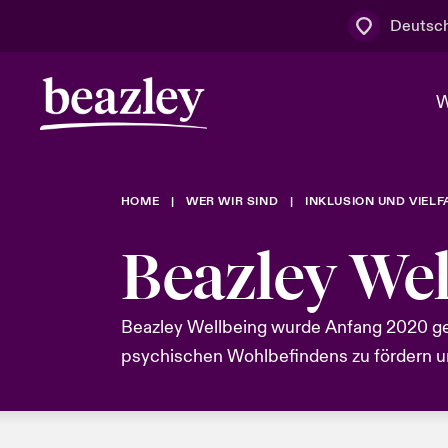
Deutsc
W
HOME
WER WIR SIND
INKLUSION UND VIELF
Board & M
Cyber
Cyber- & Te
Regionaler 
Beazley Wel
Mit uns zu
Wer wir sind
News & Events
Kundenportal
Spotlight: 
Beazley Wellbeing wurde Anfang 2020 geg
Cyber-Risi
psychischen Wohlbefindens zu fördern u
Cyber Serv