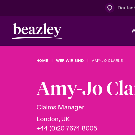
Deutsc
W
HOME
WER WIR SIND
AMY-JO CLARKE
Board & M
Cyber
Cyber- & Te
Regionaler 
Mit uns zu
Amy-Jo Cla
Wer wir sind
News & Events
Kundenportal
Spotlight: 
Cyber-Risi
Claims Manager
Cyber Serv
London, UK
+44 (0)20 7674 8005