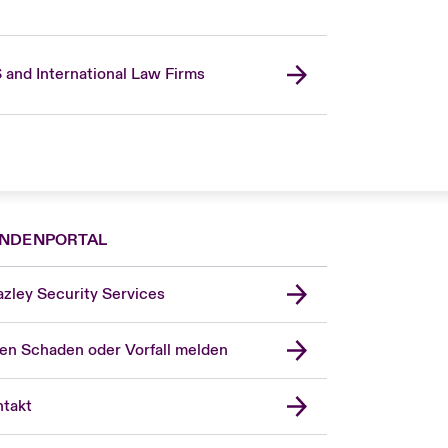
 and International Law Firms
NDENPORTAL
zley Security Services
en Schaden oder Vorfall melden
London Market
United Kingdom
takt
USA