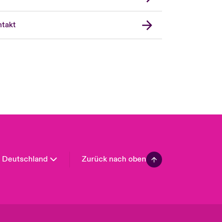
London Market
United Kingdom
takt
USA
Asia Pacific
Canada (English)
Canada (French)
Europe
France
Spain
Latin America
Deutschland
Zurück nach oben