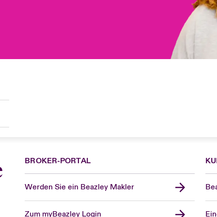
BROKER-PORTAL
KU
e
Werden Sie ein Beazley Makler
Bea
Zum myBeazley Login
Ein