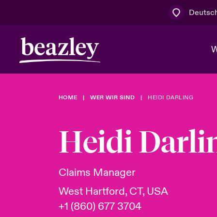
Deutsc
W
HOME
WER WIR SIND
HEIDI DARLING
Board & M
Cyber
Cyber- & Te
Regionaler 
Mit uns zu
Heidi Darli
Wer wir sind
News & Events
Kundenportal
Spotlight: 
Cyber-Risi
Claims Manager
Cyber Serv
West Hartford, CT, USA
+1 (860) 677 3704