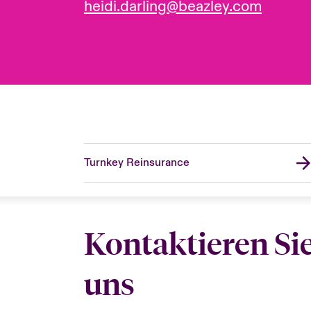
heidi.darling@beazley.com
Turnkey Reinsurance
Kontaktieren Si
uns