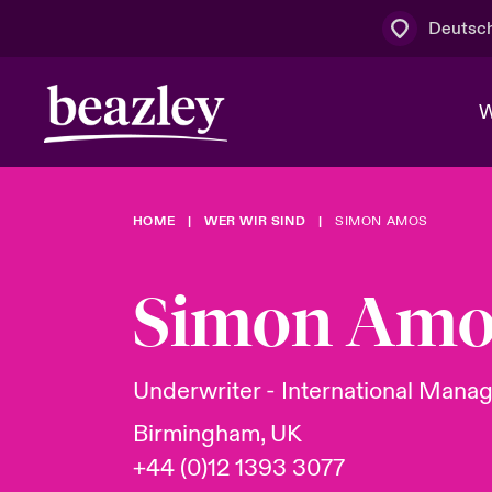
Deutsc
W
HOME
WER WIR SIND
SIMON AMOS
Board & M
Cyber
Cyber- & Te
Regionaler 
Mit uns zu
Simon Amo
Wer wir sind
News & Events
Kundenportal
Spotlight: 
Cyber-Risi
Underwriter - International Manag
Cyber Serv
Birmingham, UK
+44 (0)12 1393 3077