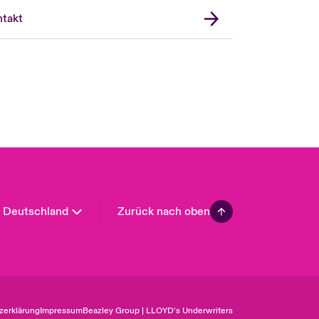
United Kingdom
takt
USA
Asia Pacific
Canada (English)
Canada (French)
Europe
France
Spain
Latin America
Deutschland
Zurück nach oben
zerklärung
Impressum
Beazley Group | LLOYD’s Underwriters