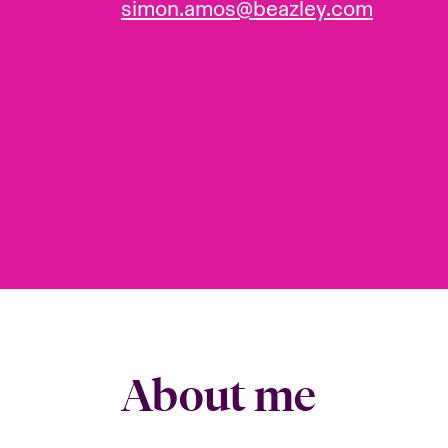
simon.amos@beazley.com
About me