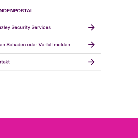
NDENPORTAL
zley Security Services
en Schaden oder Vorfall melden
London Market
United Kingdom
takt
USA
Asia Pacific
Canada (English)
Canada (French)
Europe
France
Spain
Latin America