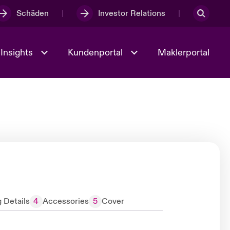
Schäden
Investor Relations
Insights
Kundenportal
Maklerportal
Kultur und Werte
t
Veranstaltungen
Full Spectrum Cyber
 Details
4
Accessories
5
Cover