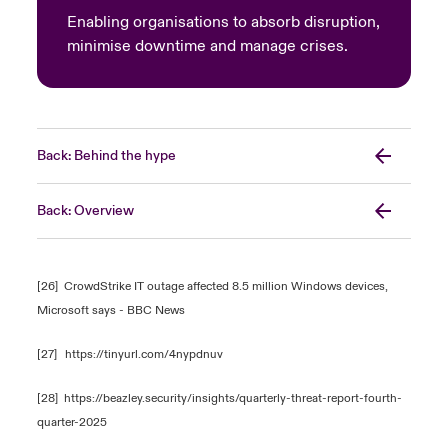
Enabling organisations to absorb disruption,
minimise downtime and manage crises.
Back: Behind the hype
Back: Overview
[26]
CrowdStrike IT outage affected 8.5 million Windows devices,
Microsoft says - BBC News
[27]
https://tinyurl.com/4nypdnuv
[28]
https://beazley.security/insights/quarterly-threat-report-fourth-
quarter-2025