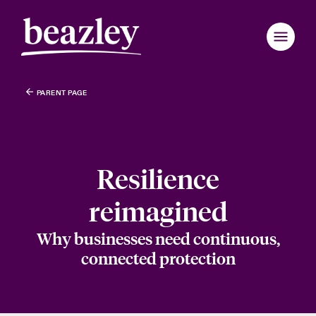
PARENT PAGE
Zurück zum Hauptmenü
Zurück zum Hauptmenü
Zurück zum Hauptmenü
Zurück zum Hauptmenü
Zurück zum Hauptmenü
Zurück zum Hauptmenü
Zurück zum Hauptmenü
Zurück zum Hauptmenü
Zurück zum Hauptmenü
Zurück zum Hauptmenü
Zurück zum Hauptmenü
Zurück zum Hauptmenü
Zurück zum Hauptmenü
Zurück zum Hauptmenü
Wer wir sind
Produkte und Lösungen
eutschland
eutschland
eutschland
eutschland
eutschland
eutschland
eutschland
eutschland
eutschland
eutschland
eutschland
wir sind
 & Events
enportal
Resilience
ondon Market
ondon Market
ondon Market
ondon Market
ondon Market
ondon Market
ondon Market
ondon Market
ondon Market
ondon Market
ondon Market
News & Insights
d & Management
r- & Tech-Risiken 2026: Regionaler Überblick
r
reimagined
nited Kingdom
nited Kingdom
nited Kingdom
nited Kingdom
nited Kingdom
nited Kingdom
nited Kingdom
nited Kingdom
nited Kingdom
nited Kingdom
nited Kingdom
Kundenportal
Why businesses need continuous,
inability
light: Geopolitische und wirtschatfliche Ungewissheit 2025
n Cybervorfall melden
SA
SA
SA
SA
SA
SA
SA
SA
SA
SA
SA
connected protection
Maklerportal
ur und Werte
nstaltungen
sia Pacific
sia Pacific
sia Pacific
sia Pacific
sia Pacific
sia Pacific
sia Pacific
sia Pacific
sia Pacific
sia Pacific
sia Pacific
anada (English)
anada (English)
anada (English)
anada (English)
anada (English)
anada (English)
anada (English)
anada (English)
anada (English)
anada (English)
anada (English)
uns zusammenarbeiten
light: Tech Transformation & Cyber-Risiken 2025