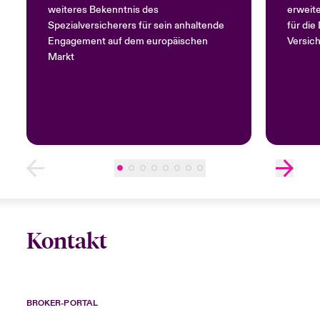
Europe
weiteres Bekenntnis des
erweite
Spezialversicherers für sein anhaltende
für di
Engagement auf dem europäischen
Versich
Markt
Kontakt
BROKER-PORTAL