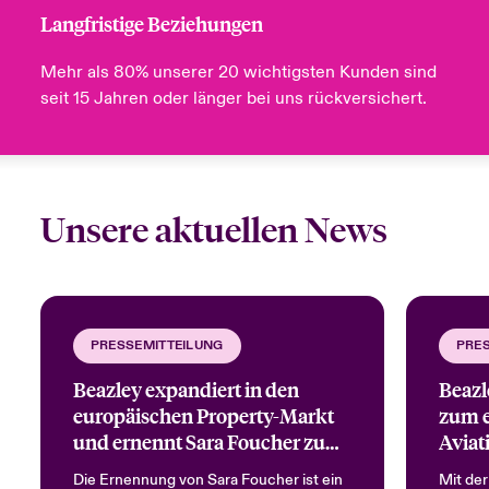
Langfristige Beziehungen
Mehr als 80% unserer 20 wichtigsten Kunden sind
seit 15 Jahren oder länger bei uns rückversichert.
Unsere
aktuellen
News
PRESSEMITTEILUNG
PRE
Beazley expandiert in den
Beazl
europäischen Property-Markt
zum e
und ernennt Sara Foucher zum
Avia
Head of Commercial Property
Die Ernennung von Sara Foucher ist ein
Mit der