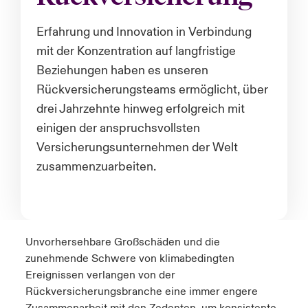
anada (French)
anada (French)
anada (French)
anada (French)
anada (French)
anada (French)
anada (French)
anada (French)
anada (French)
anada (French)
anada (French)
Deutschland
Erfahrung und Innovation in Verbindung
ley Group
light: Umwelt- und Klimarisiken 2025
mit der Konzentration auf langfristige
urope
urope
urope
urope
urope
urope
urope
urope
urope
urope
urope
Beziehungen haben es unseren
Kontakt
 Spectrum Cyber
rance
rance
rance
rance
rance
rance
rance
rance
rance
rance
rance
Rückversicherungsteams ermöglicht, über
Anmeldung
drei Jahrzehnte hinweg erfolgreich mit
r Services Snapshot
pain
pain
pain
pain
pain
pain
pain
pain
pain
pain
pain
einigen der anspruchsvollsten
Schäden
Versicherungsunternehmen der Welt
atin America
atin America
atin America
atin America
atin America
atin America
atin America
atin America
atin America
atin America
atin America
zusammenzuarbeiten.
Investor Relations
Unvorhersehbare Großschäden und die
zunehmende Schwere von klimabedingten
Ereignissen verlangen von der
Rückversicherungsbranche eine immer engere
Zusammenarbeit mit den Zedenten, um konsistente