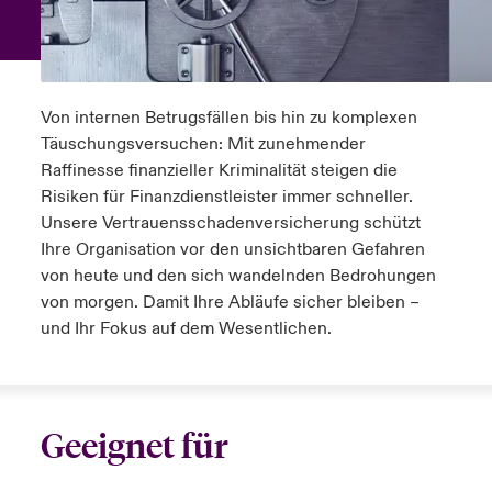
anada (French)
anada (French)
anada (French)
anada (French)
anada (French)
anada (French)
anada (French)
anada (French)
anada (French)
anada (French)
anada (French)
Deutschland
ley Group
light: Umwelt- und Klimarisiken 2025
urope
urope
urope
urope
urope
urope
urope
urope
urope
urope
urope
Kontakt
Von internen Betrugsfällen bis hin zu komplexen
 Spectrum Cyber
rance
rance
rance
rance
rance
rance
rance
rance
rance
rance
rance
Täu
s
chungsversuchen
:
Mit zunehmender
Anmeldung
Raffinesse finanzieller
Kriminalität
steigen die
r Services Snapshot
pain
pain
pain
pain
pain
pain
pain
pain
pain
pain
pain
Risiken für
Finanzdienstleister
immer schneller
.
Unsere Vertrauensschadenversicherung schützt
Schäden
atin America
atin America
atin America
atin America
atin America
atin America
atin America
atin America
atin America
atin America
atin America
Ihre Organisation vor den unsichtbaren Gefahren
von heute und den sich wandelnden Bedrohungen
Investor Relations
von morgen.
Damit Ihre Abläufe sicher bleiben –
und Ihr Fokus auf dem Wesentlichen.
Geeignet für