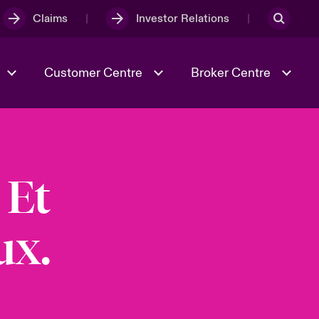
Claims
Investor Relations
Customer Centre
Broker Centre
Culture & Values
Evolving Risks
. Et
& Tech
Ratings
Spotlight on Geopolitical &
Economic Uncertainty 2025
ux.
Risk & Resilience