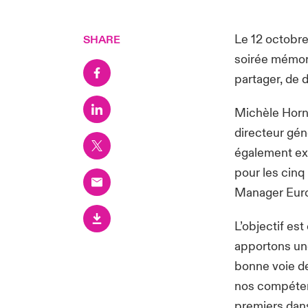
Le 12 octobre
SHARE
soirée mémora
partager, de 
Michèle Horne
directeur géné
également ex
pour les cinq
Manager Euro
L’objectif est
apportons une
bonne voie de
nos compétenc
premiers dan