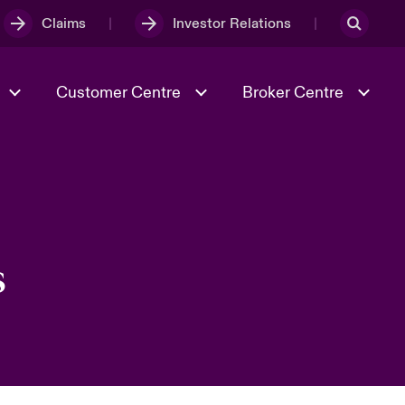
Claims
Investor Relations
Customer Centre
Broker Centre
Culture & Values
Evolving Risks
& Tech
Ratings
Spotlight on Geopolitical &
Economic Uncertainty 2025
s
Risk & Resilience