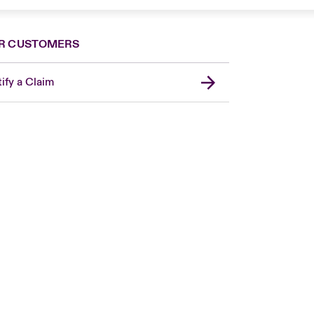
R CUSTOMERS
ify a Claim
Canada (French)
London Market
United Kingdom
USA
Asia Pacific
Europe
France
Germany