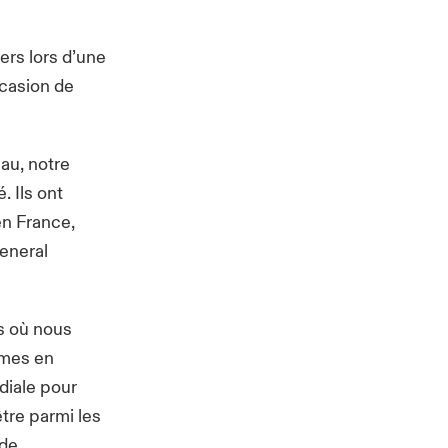
ers lors d’une
ccasion de
au, notre
. Ils ont
n France,
General
rs où nous
mmes en
diale pour
tre parmi les
 de