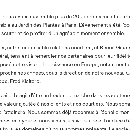
, nous avons rassemblé plus de 200 partenaires et courti
ble au Jardin des Plantes à Paris. L’événement a été l’o
discuter et de profiter d’un agréable moment ensemble.
r, notre responsable relations courtiers, et Benoit Goure
ral, tenaient à remercier nos partenaires pour leur fidélité
posé notre vision de croissance en Europe, notamment e
 prochaines années, sous la direction de notre nouveau 
pe, Fred Kleiterp.
 clair ; il s’agit d’être un leader du marché dans les secteu
 valeur ajoutée à nos clients et nos courtiers. Nous so
 l’atteindre. Nous sommes déjà reconnus à l’échelle mon
es en cyber et nous avons le savoir-faire et l’audace d’ê
s tous les domaines où nous sommes présents. Le socle