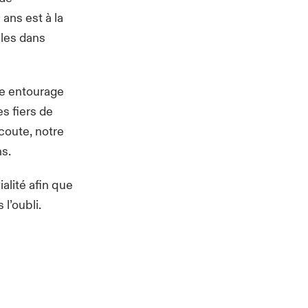
ans est à la
iles dans
re entourage
s fiers de
coute, notre
ns.
alité afin que
l’oubli.